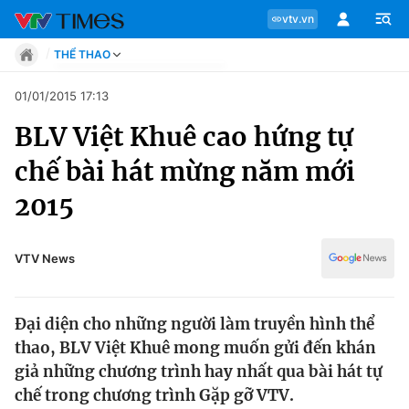
vtv.vn
THỂ THAO
Tin tức
01/01/2015 17:13
Move
BLV Việt Khuê cao hứng tự
Phong cách
Chuyên mục
Chân dung
chế bài hát mừng năm mới
Sự kiện
Tin tức
2015
Bóng đá
Thể thao điện tử
Move
Các môn khác
VTV News
Video
Phong cách
Bên lề
Đại diện cho những người làm truyền hình thể
Chân dung
thao, BLV Việt Khuê mong muốn gửi đến khán
giả những chương trình hay nhất qua bài hát tự
chế trong chương trình Gặp gỡ VTV.
Sự kiện