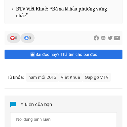
BTV Việt Khuê: “Bà xã là hậu phương vững
chắc”
0
0
Bài đọc hay? Thả tim cho bài đọc
Từ khóa:
năm mới 2015
Việt Khuê
Gặp gỡ VTV
Ý kiến của bạn