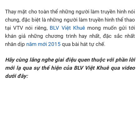
Thay mặt cho toàn thể những người làm truyền hình nói
Bóng đá
chung, đặc biệt là những người làm truyền hình thể thao
tại VTV nói riêng,
BLV Việt Khuê
mong muốn gửi tới
Thể thao Điện tử
khán giả những chương trình hay nhất, đặc sắc nhất
nhân dịp
năm mới 2015
qua bài hát tự chế.
Các môn khác
Hãy cùng lắng nghe giai điệu quen thuộc với phần lời
VIDEO
mới lạ qua sự thể hiện của BLV Việt Khuê qua video
dưới đây:
Bên lề