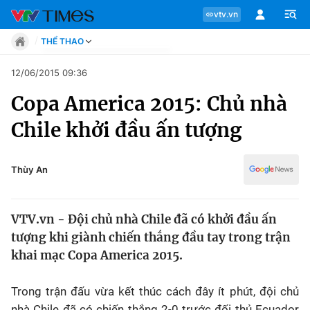
vtv.vn
THỂ THAO
Tin tức
12/06/2015 09:36
Move
Copa America 2015: Chủ nhà
Phong cách
Chuyên mục
Chân dung
Chile khởi đầu ấn tượng
Sự kiện
Tin tức
Bóng đá
Thể thao điện tử
Thùy An
Move
Các môn khác
Video
VTV.vn - Đội chủ nhà Chile đã có khởi đầu ấn
Phong cách
Bên lề
tượng khi giành chiến thắng đầu tay trong trận
khai mạc Copa America 2015.
Chân dung
Trong trận đấu vừa kết thúc cách đây ít phút, đội chủ
Sự kiện
nhà Chile đã có chiến thắng 2-0 trước đối thủ Ecuador