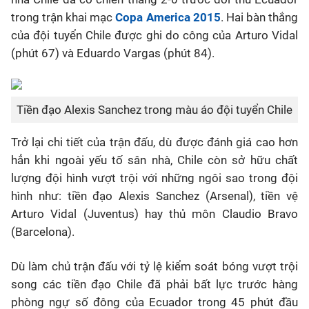
trong trận khai mạc
Copa America 2015
. Hai bàn thắng
Bóng đá
của đội tuyển Chile được ghi do công của Arturo Vidal
(phút 67) và Eduardo Vargas (phút 84).
Thể thao Điện tử
Các môn khác
Tiền đạo Alexis Sanchez trong màu áo đội tuyển Chile
Trở lại chi tiết của trận đấu, dù được đánh giá cao hơn
VIDEO
hẳn khi ngoài yếu tố sân nhà, Chile còn sở hữu chất
lượng đội hình vượt trội với những ngôi sao trong đội
Bên lề
hình như: tiền đạo Alexis Sanchez (Arsenal), tiền vệ
Arturo Vidal (Juventus) hay thủ môn Claudio Bravo
(Barcelona).
Dù làm chủ trận đấu với tỷ lệ kiểm soát bóng vượt trội
song các tiền đạo Chile đã phải bất lực trước hàng
phòng ngự số đông của Ecuador trong 45 phút đầu