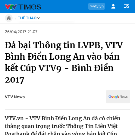
vtv.vn
THỂ THAO
Tin tức
26/04/2017 21:07
Move
Đả bại Thông tin LVPB, VTV
Phong cách
Chuyên mục
Chân dung
Bình Điền Long An vào bán
Sự kiện
Tin tức
kết Cúp VTV9 - Bình Điền
Bóng đá
Thể thao điện tử
2017
Move
Các môn khác
Video
Phong cách
VTV News
Bên lề
Chân dung
VTV.vn - VTV Bình Điền Long An đã có chiến
thắng quan trọng trước Thông Tin Liên Việt
Sự kiện
Postbank để đặt chân vào vòng bán kết Cúp