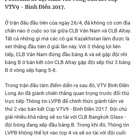
VTV9 - Bình Điền 2017.
Bóng đá
Ở trận đấu đầu tiên của ngày 26/4, đã không có cơn địa
Thể thao Điện tử
chấn nào ở cuộc so tài giữa CLB Vân Nam và CLB Altay.
Tất cả những gì mà các cô gái Kazakhstan làm được là
set thắng đầu tiên ở giải lần này. Với 3 thắng lợi liên
Các môn khác
tiếp, CLB Vân Nam đứng đầu bảng A và sẽ gặp đội nhì
bảng B ở bán kết còn CLB Altay gặp đội xếp thứ 3 bảng
VIDEO
B ở vòng xếp hạng 5-8.
Bên lề
Trong trận đấu tâm điểm diễn ra sau đó, VTV Bình Điền
Long An đã giành chiến thắng quan trọng trước đối thủ
trực tiếp Thông tin LVPB để chính thức giành tấm vé
thứ 2 vào bán kết Cúp VTV9 - Bình Điền 2017. Đội chủ
giải nhiều khả năng sẽ so tài với CLB Bangkok Glass -
đội bóng đang xếp đầu bảng B. Trong khi đó, Thông tin
LVPB không thể lọt vào top 4 và sẽ so tài với đội cuối