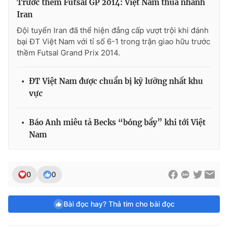
Trước thềm Futsal GP 2014: Việt Nam thua nhanh
Iran
Đội tuyển Iran đã thể hiện đẳng cấp vượt trội khi đánh
bại ĐT Việt Nam với tỉ số 6-1 trong trận giao hữu trước
thềm Futsal Grand Prix 2014.
ĐT Việt Nam được chuẩn bị kỹ lưỡng nhất khu
vực
Báo Anh miêu tả Becks “bóng bẩy” khi tới Việt
Nam
0
0
Bài đọc hay? Thả tim cho bài đọc