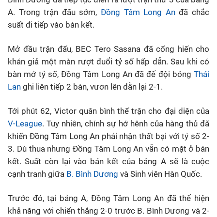
A. Trong trận đấu sớm,
Đồng Tâm Long An
đã chắc
Bóng đá
suất đi tiếp vào bán kết.
Thể thao Điện tử
Mở đầu trận đấu, BEC Tero Sasana đã cống hiến cho
khán giả một màn rượt đuổi tỷ số hấp dẫn. Sau khi có
bàn mở tỷ số, Đồng Tâm Long An đã để đội bóng
Thái
Các môn khác
Lan
ghi liên tiếp 2 bàn, vươn lên dẫn lại 2-1.
VIDEO
Tới phút 62, Victor quân bình thế trận cho đại diện của
V-League
. Tuy nhiên, chính sự hớ hênh của hàng thủ đã
Bên lề
khiến Đồng Tâm Long An phải nhận thất bại với tỷ số 2-
3. Dù thua nhưng Đồng Tâm Long An vẫn có mặt ở bán
kết. Suất còn lại vào bán kết của bảng A sẽ là cuộc
cạnh tranh giữa
B. Bình Dương
và Sinh viên Hàn Quốc.
Trước đó, tại bảng A, Đồng Tâm Long An đã thể hiện
khả năng với chiến thắng 2-0 trước B. Bình Dương và 2-