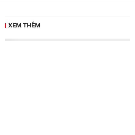
XEM THÊM
Khai mạc Giải đua Mô tô địa hình Việt
Nam - Cúp VTV 2026