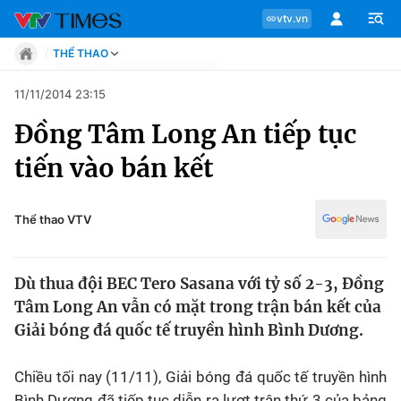
vtv.vn
THỂ THAO
Tin tức
11/11/2014 23:15
Move
Đồng Tâm Long An tiếp tục
Phong cách
Chuyên mục
Chân dung
tiến vào bán kết
Sự kiện
Tin tức
Bóng đá
Thể thao điện tử
Thể thao VTV
Move
Các môn khác
Video
Dù thua đội BEC Tero Sasana với tỷ số 2-3, Đồng
Phong cách
Bên lề
Tâm Long An vẫn có mặt trong trận bán kết của
Giải bóng đá quốc tế truyền hình Bình Dương.
Chân dung
Chiều tối nay (11/11), Giải bóng đá quốc tế truyền hình
Sự kiện
Bình Dương đã tiếp tục diễn ra lượt trận thứ 3 của bảng