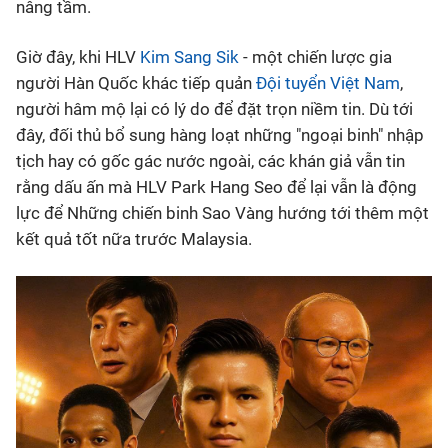
nâng tầm.
Giờ đây, khi HLV
Kim Sang Sik
- một chiến lược gia
người Hàn Quốc khác tiếp quản
Đội tuyển Việt Nam
,
người hâm mộ lại có lý do để đặt trọn niềm tin. Dù tới
đây, đối thủ bổ sung hàng loạt những "ngoại binh" nhập
tịch hay có gốc gác nước ngoài, các khán giả vẫn tin
rằng dấu ấn mà HLV Park Hang Seo để lại vẫn là động
lực để Những chiến binh Sao Vàng hướng tới thêm một
kết quả tốt nữa trước Malaysia.