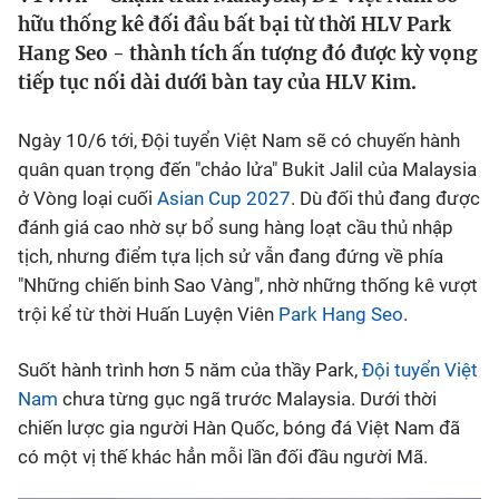
hữu thống kê đối đầu bất bại từ thời HLV Park
Bóng đá
Hang Seo - thành tích ấn tượng đó được kỳ vọng
tiếp tục nối dài dưới bàn tay của HLV Kim.
Thể thao Điện tử
Ngày 10/6 tới, Đội tuyển Việt Nam sẽ có chuyến hành
quân quan trọng đến "chảo lửa" Bukit Jalil của Malaysia
Các môn khác
ở Vòng loại cuối
Asian Cup 2027
. Dù đối thủ đang được
đánh giá cao nhờ sự bổ sung hàng loạt cầu thủ nhập
VIDEO
tịch, nhưng điểm tựa lịch sử vẫn đang đứng về phía
"Những chiến binh Sao Vàng", nhờ những thống kê vượt
Bên lề
trội kể từ thời Huấn Luyện Viên
Park Hang Seo
.
Suốt hành trình hơn 5 năm của thầy Park,
Đội tuyển Việt
Nam
chưa từng gục ngã trước Malaysia. Dưới thời
chiến lược gia người Hàn Quốc, bóng đá Việt Nam đã
có một vị thế khác hẳn mỗi lần đối đầu người Mã.