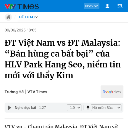
vtv.vn
THỂ THAO
Tin tức
09/06/2025 18:05
Move
ĐT Việt Nam vs ĐT Malaysia:
Phong cách
Chuyên mục
Chân dung
“Bản hùng ca bất bại” của
Sự kiện
Tin tức
HLV Park Hang Seo, niềm tin
Bóng đá
Thể thao điện tử
mới với thầy Kim
Move
Các môn khác
Video
Phong cách
Trường Hải | VTV Times
Bên lề
Chân dung
Nghe đọc bài
1:27
Sự kiện
VTV.vn - Chạm trán Malaysia, ĐT Việt Nam sở