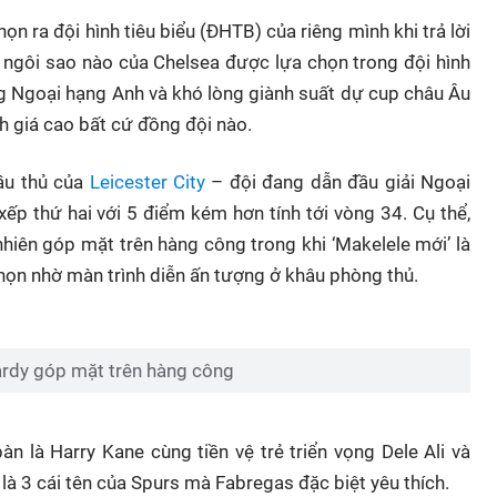
n ra đội hình tiêu biểu (ĐHTB) của riêng mình khi trả lời
t ngôi sao nào của Chelsea được lựa chọn trong đội hình
ng Ngoại hạng Anh và khó lòng giành suất dự cup châu Âu
h giá cao bất cứ đồng đội nào.
cầu thủ của
Leicester City
– đội đang dẫn đầu giải Ngoại
xếp thứ hai với 5 điểm kém hơn tính tới vòng 34. Cụ thể,
hiên góp mặt trên hàng công trong khi ‘Makelele mới’ là
họn nhờ màn trình diễn ấn tượng ở khâu phòng thủ.
Vardy góp mặt trên hàng công
n là Harry Kane cùng tiền vệ trẻ triển vọng Dele Ali và
 là 3 cái tên của Spurs mà Fabregas đặc biệt yêu thích.