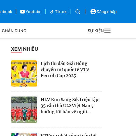
cebook
Youtube
Tiktok
Đăng nhập
CHÂN DUNG
SỰ KIỆN
g
XEM NHIỀU
Sự kiện
Lịch thi đấu Giải Bóng
chuyền nữ quốc tế VTV
Bên lề
Ferroli Cup 2025
HLV Kim Sang Sik triệu tập
35 cầu thủ U22 Việt Nam,
hướng tới bảo vệ ngôi...
VTVcab phát sóng toàn bộ