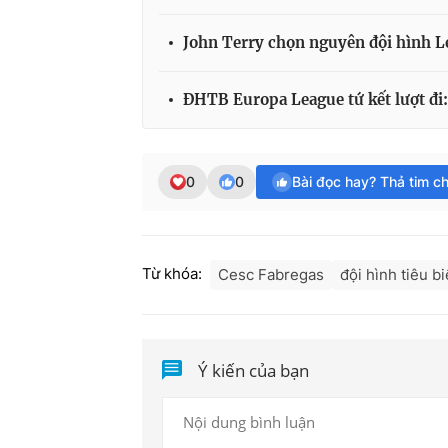
John Terry chọn nguyên đội hình L
ĐHTB Europa League tứ kết lượt đi
0
0
Bài đọc hay? Thả tim c
Từ khóa:
Cesc Fabregas
đội hình tiêu 
Ý kiến của bạn