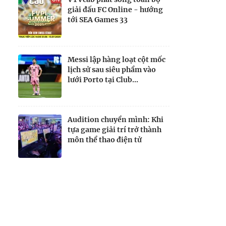
giải đấu FC Online - hướng
tới SEA Games 33
Messi lập hàng loạt cột mốc
lịch sử sau siêu phẩm vào
lưới Porto tại Club...
Audition chuyển mình: Khi
tựa game giải trí trở thành
môn thể thao điện tử