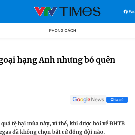
Fa
PHONG CÁCH
Phong cách
Chân dun
goại hạng Anh nhưng bỏ quên
Các môn khác
Video
Chia sẻ
quá tệ hại mùa này, vì thế, khi được hỏi về ĐHTB
egas đã không chọn bất cứ đồng đội nào.