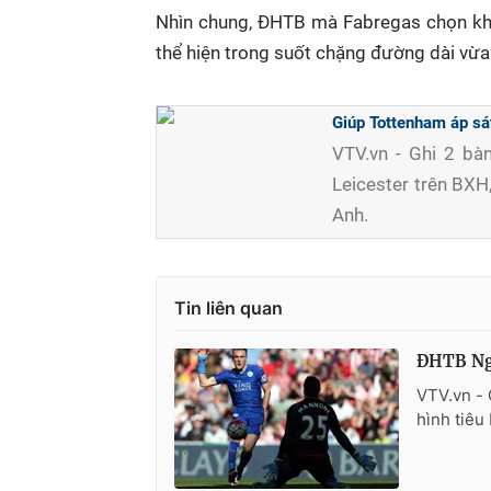
Nhìn chung, ĐHTB mà Fabregas chọn khá 
thể hiện trong suốt chặng đường dài vừa
Giúp Tottenham áp sát
VTV.vn - Ghi 2 bà
Leicester trên BXH,
Anh.
Tin liên quan
ĐHTB Ngo
VTV.vn - 
hình tiêu