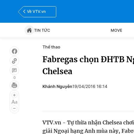
Về VTV.vn
TIN TỨC
MOVE
Thể thao
Tin tức
Move
Fabregas chọn ĐHTB N
Chelsea
Bóng đá
Thể thao Điện tử
0
Khánh Nguyễn
19/04/2016 16:14
VTV.vn - Tự thừa nhận Chelsea chơi 
giải Ngoại hạng Anh mùa này, Fabr