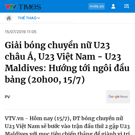
vtv.vn
THỂ THAO
Tin tức
15/07/2019 11:05
Move
Giải bóng chuyền nữ U23
Phong cách
Chuyên mục
Chân dung
châu Á, U23 Việt Nam - U23
Sự kiện
Tin tức
Maldives: Hướng tới ngôi đầu
Bóng đá
Thể thao điện tử
bảng (20h00, 15/7)
Move
Các môn khác
Video
Phong cách
PV
Bên lề
Chân dung
VTV.vn - Hôm nay (15/7), ĐT bóng chuyền nữ
U23 Việt Nam sẽ bước vào trận đấu thứ 2 gặp U23
Sự kiện
Maldives với mục tiêu chiến thắng để giành vị trí