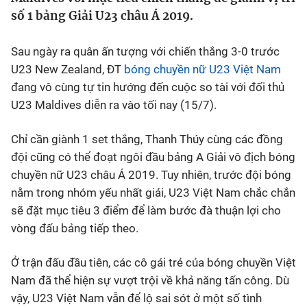
số 1 bảng Giải U23 châu Á 2019.
Bóng đá
Sau ngày ra quân ấn tượng với chiến thắng 3-0 trước
Thể thao Điện tử
U23 New Zealand, ĐT
bóng chuyền nữ
U23 Việt Nam
đang vô cùng tự tin hướng đến cuộc so tài với đối thủ
U23 Maldives diễn ra vào tối nay (15/7).
Các môn khác
Chỉ cần giành 1 set thắng, Thanh Thúy cùng các đồng
VIDEO
đội cũng có thể đoạt ngôi đầu bảng A Giải vô địch bóng
chuyền nữ U23 châu Á 2019. Tuy nhiên, trước đội bóng
Bên lề
nằm trong nhóm yếu nhất giải, U23 Việt Nam chắc chắn
sẽ đặt mục tiêu 3 điểm để làm bước đà thuận lợi cho
vòng đấu bảng tiếp theo.
Ở trận đấu đầu tiên, các cô gái trẻ của bóng chuyền Việt
Nam đã thể hiện sự vượt trội về khả năng tấn công. Dù
vậy, U23 Việt Nam vẫn để lộ sai sót ở một số tình