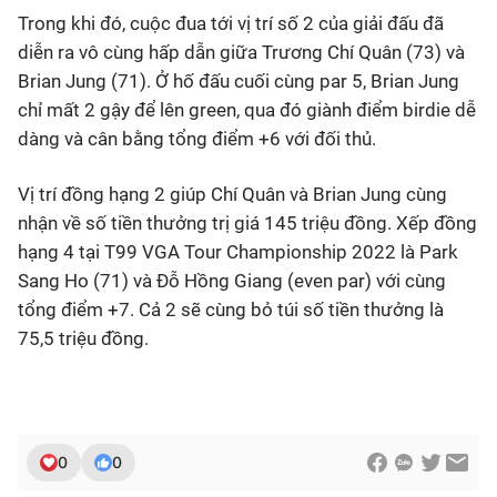
Trong khi đó, cuộc đua tới vị trí số 2 của giải đấu đã
diễn ra vô cùng hấp dẫn giữa Trương Chí Quân (73) và
Brian Jung (71). Ở hố đấu cuối cùng par 5, Brian Jung
chỉ mất 2 gậy để lên green, qua đó giành điểm birdie dễ
dàng và cân bằng tổng điểm +6 với đối thủ.
Vị trí đồng hạng 2 giúp Chí Quân và Brian Jung cùng
nhận về số tiền thưởng trị giá 145 triệu đồng. Xếp đồng
hạng 4 tại T99 VGA Tour Championship 2022 là Park
Sang Ho (71) và Đỗ Hồng Giang (even par) với cùng
tổng điểm +7. Cả 2 sẽ cùng bỏ túi số tiền thưởng là
75,5 triệu đồng.
0
0