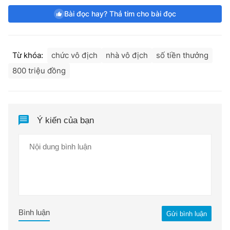
Bài đọc hay? Thả tim cho bài đọc
Từ khóa:
chức vô địch
nhà vô địch
số tiền thưởng
800 triệu đồng
Ý kiến của bạn
Bình luận
Gửi bình luận