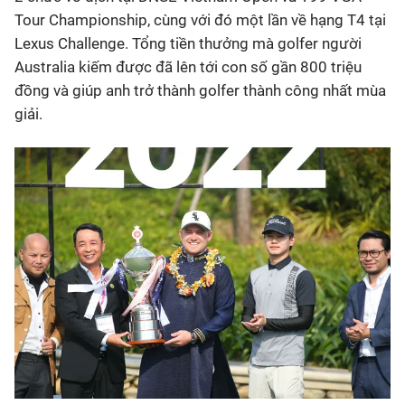
Tour Championship, cùng với đó một lần về hạng T4 tại
Lexus Challenge. Tổng tiền thưởng mà golfer người
Australia kiếm được đã lên tới con số gần 800 triệu
đồng và giúp anh trở thành golfer thành công nhất mùa
giải.