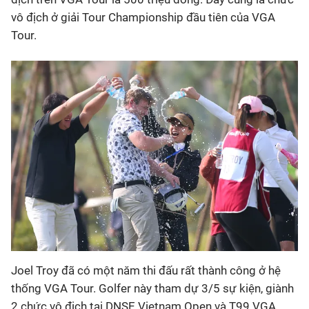
vô địch ở giải Tour Championship đầu tiên của VGA
Tour.
Joel Troy đã có một năm thi đấu rất thành công ở hệ
thống VGA Tour. Golfer này tham dự 3/5 sự kiện, giành
2 chức vô địch tại DNSE Vietnam Open và T99 VGA