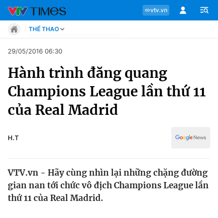
vtv.vn
THỂ THAO
Tin tức
29/05/2016 06:30
Move
Hành trình đăng quang
Phong cách
Chuyên mục
Chân dung
Champions League lần thứ 11
Sự kiện
Tin tức
của Real Madrid
Bóng đá
Thể thao điện tử
Move
Các môn khác
H.T
Video
Phong cách
Bên lề
VTV.vn - Hãy cùng nhìn lại những chặng đường
Chân dung
gian nan tới chức vô địch Champions League lần
thứ 11 của Real Madrid.
Sự kiện