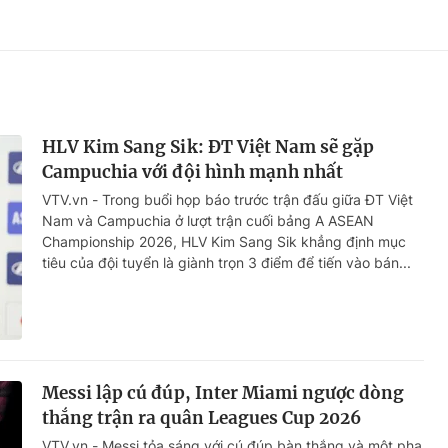
HLV Kim Sang Sik: ĐT Việt Nam sẽ gặp
Campuchia với đội hình mạnh nhất
VTV.vn - Trong buổi họp báo trước trận đấu giữa ĐT Việt
Nam và Campuchia ở lượt trận cuối bảng A ASEAN
Championship 2026, HLV Kim Sang Sik khẳng định mục
tiêu của đội tuyển là giành trọn 3 điểm để tiến vào bán...
Messi lập cú đúp, Inter Miami ngược dòng
thắng trận ra quân Leagues Cup 2026
VTV.vn - Messi tỏa sáng với cú đúp bàn thắng và một pha