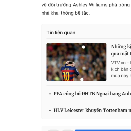
vệ đội trưởng Ashley Williams phá bóng
nhà khai thông bế tắc.
Tin liên quan
Những kị
qua mặt 
VTV.vn - 
kịch bản 
mùa này 
PFA công bố ĐHTB Ngoại hạng Anh 
HLV Leicester khuyên Tottenham n