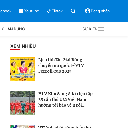
cebook
Youtube
Tiktok
Đăng nhập
CHÂN DUNG
SỰ KIỆN
g
XEM NHIỀU
Sự kiện
Lịch thi đấu Giải Bóng
chuyền nữ quốc tế VTV
Bên lề
Ferroli Cup 2025
HLV Kim Sang Sik triệu tập
35 cầu thủ U22 Việt Nam,
hướng tới bảo vệ ngôi...
VTVcab phát sóng toàn bộ