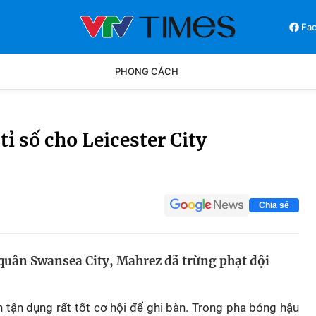
Fa
PHONG CÁCH
Phong cách
Chân dun
ỉ số cho Leicester City
Các môn khác
Video
Chia sẻ
quân Swansea City, Mahrez đã trừng phạt đội
n tận dụng rất tốt cơ hội để ghi bàn. Trong pha bóng hậu