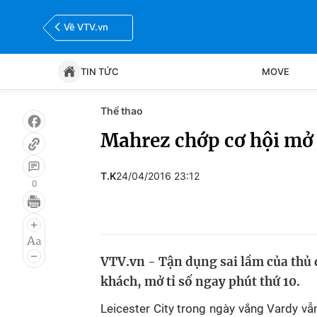
Về VTV.vn
TIN TỨC
MOVE
Thể thao
Tin tức
Move
Mahrez chớp cơ hội mở t
Bóng đá
Thể thao Điện tử
T.K
24/04/2016 23:12
0
VTV.vn - Tận dụng sai lầm của thủ 
khách, mở tỉ số ngay phút thứ 10.
Leicester City trong ngày vắng Vardy vẫ