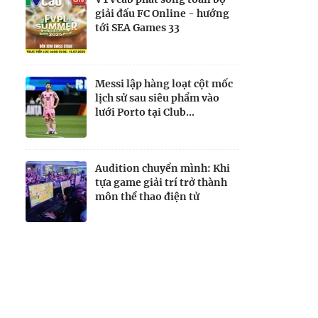
giải đấu FC Online - hướng
tới SEA Games 33
Messi lập hàng loạt cột mốc
lịch sử sau siêu phẩm vào
lưới Porto tại Club...
Audition chuyển mình: Khi
tựa game giải trí trở thành
môn thể thao điện tử