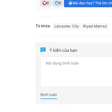
0
0
Bài đọc hay? Thả tim c
Từ khóa:
Leicester City
Riyad Mahrez
Ý kiến của bạn
Bình luận