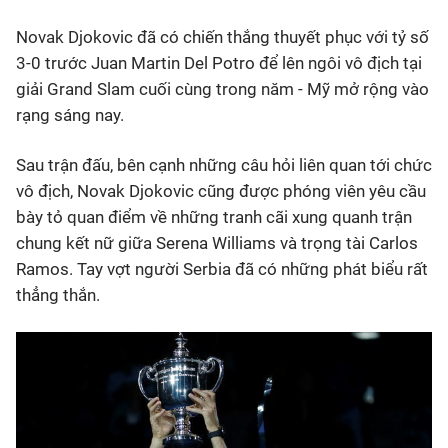
Novak Djokovic đã có chiến thắng thuyết phục với tỷ số
Bóng đá
3-0 trước Juan Martin Del Potro để lên ngôi vô địch tại
giải Grand Slam cuối cùng trong năm - Mỹ mở rộng vào
Thể thao Điện tử
rạng sáng nay.
Các môn khác
Sau trận đấu, bên cạnh những câu hỏi liên quan tới chức
vô địch, Novak Djokovic cũng được phóng viên yêu cầu
VIDEO
bày tỏ quan điểm về những tranh cãi xung quanh trận
chung kết nữ giữa Serena Williams và trọng tài Carlos
Ramos. Tay vợt người Serbia đã có những phát biểu rất
Bên lề
thẳng thắn.