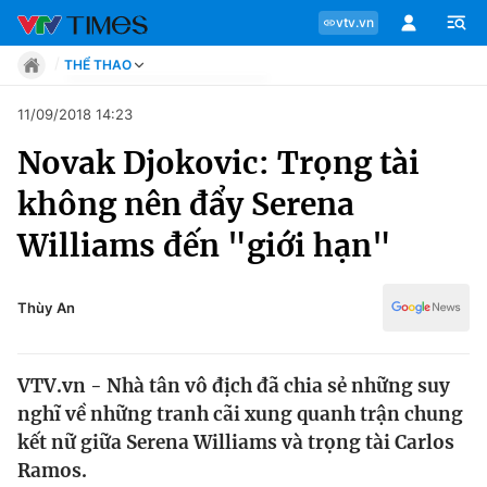
vtv.vn
THỂ THAO
Tin tức
11/09/2018 14:23
Move
Novak Djokovic: Trọng tài
Phong cách
Chuyên mục
Chân dung
không nên đẩy Serena
Sự kiện
Tin tức
Williams đến "giới hạn"
Bóng đá
Thể thao điện tử
Move
Các môn khác
Thùy An
Video
Phong cách
Bên lề
VTV.vn - Nhà tân vô địch đã chia sẻ những suy
Chân dung
nghĩ về những tranh cãi xung quanh trận chung
kết nữ giữa Serena Williams và trọng tài Carlos
Ramos.
Sự kiện