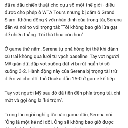
đã ra dấu chiến thuật cho cựu số một thế giới - điều
được cho phép ở WTA Tours nhưng bị cấm ở Grand
Slam. Không đồng ý với nhận định của trọng tài, Serena
đến và nói to với trọng tài: "Tôi không bao giờ lừa gạt
để chiến thắng. Tôi thà thua còn hơn".
Ở game thứ năm, Serena tự phá hỏng lợi thế khi đánh
cú trái không qua lưới từ vạch baseline. Tay vợt người
Mỹ giận dữ, đập vợt xuống đất vì bị rút ngắn tỷ số
xuống 3-2. Hành động này của Serena bị trọng tài trừ
điểm và cho đối thủ Osaka dẫn 15-0 ở game kế tiếp.
Tay vợt người Mỹ sau đó đã tiến đến phía trọng tài, chỉ
mặt và gọi ông là "kẻ trộm".
Trong lúc ngồi nghỉ giữa các game đấu, Serena nói:
"Ông là một kẻ nói dối. Ông sẽ không bao giờ được