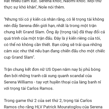
Rất nhiều cảm xúc. Serena khóc, Naomi khóc. Mọi thứ
thực sự khó khăn", Nole nói thêm.
"Nhưng tôi có ý kiến cá nhân rằng, có lẽ trọng tài không
nên đẩy Serena đến giới hạn, nhất là trong một trận
chung kết Grand Slam. Ông ấy (trọng tài) đã thay đổi cả
quá trình của một trận đấu. Đây là ý kiến riêng của tôi,
có thể nó không cần thiết. Bạn cũng sẽ trải qua những
cảm xúc như thế nếu bạn đang chiến đấu cho một chiếc
cup Grand Slam".
Trận chung kết đơn nữ US Open năm nay bị phủ bóng
đen bởi những tranh cãi xung quanh scandal của
Serena Williams - tay vợt huyền thoại của làng banh nỉ
với trọng tài Carlos Ramos.
Trong game thứ 2 của set thứ 2, trọng tài Carlos
Ramos cho rằng HLV Patrick Mouratoglou của Serena