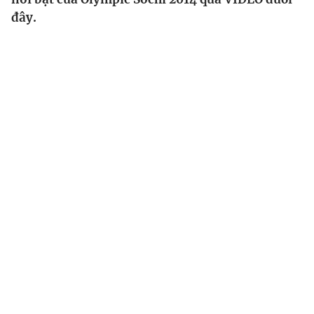
đây.
Sự kiện
Bóng đá
Thể thao Điện tử
Các môn khác
VIDEO
Bên lề