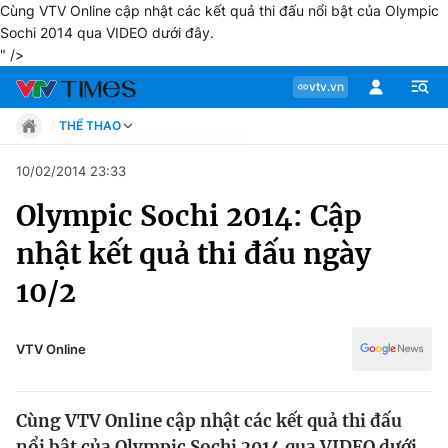
Cùng VTV Online cập nhật các kết quả thi đấu nổi bật của Olympic
Sochi 2014 qua VIDEO dưới đây.
" />
vtv.vn
THỂ THAO
Tin tức
10/02/2014 23:33
Move
Olympic Sochi 2014: Cập
Phong cách
Chuyên mục
Chân dung
nhật kết quả thi đấu ngày
Sự kiện
Tin tức
10/2
Bóng đá
Thể thao điện tử
Move
Các môn khác
VTV Online
Video
Phong cách
Bên lề
Cùng VTV Online cập nhật các kết quả thi đấu
Chân dung
nổi bật của Olympic Sochi 2014 qua VIDEO dưới