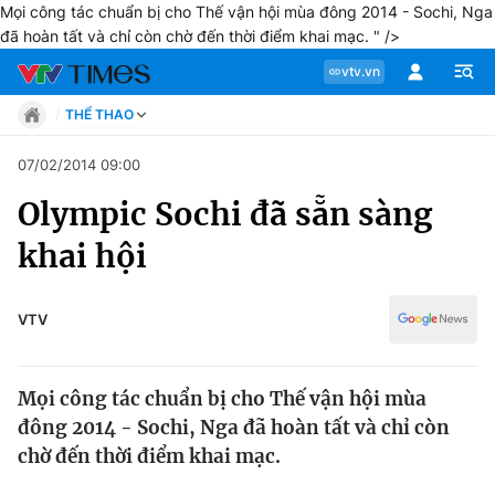
Mọi công tác chuẩn bị cho Thế vận hội mùa đông 2014 - Sochi, Nga
đã hoàn tất và chỉ còn chờ đến thời điểm khai mạc. " />
vtv.vn
THỂ THAO
Tin tức
07/02/2014 09:00
Move
Olympic Sochi đã sẵn sàng
Phong cách
Chuyên mục
Chân dung
khai hội
Sự kiện
Tin tức
Bóng đá
Thể thao điện tử
VTV
Move
Các môn khác
Video
Mọi công tác chuẩn bị cho Thế vận hội mùa
Phong cách
Bên lề
đông 2014 - Sochi, Nga đã hoàn tất và chỉ còn
chờ đến thời điểm khai mạc.
Chân dung