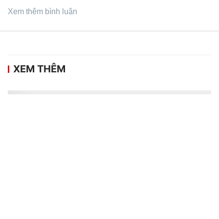
Xem thêm bình luận
XEM THÊM