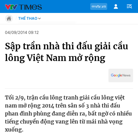
vtv.vn
THỂ THAO
Tin tức
04/09/2014 09:12
Move
Sập trần nhà thi đấu giải cầu
Phong cách
Chuyên mục
Chân dung
lông Việt Nam mở rộng
Sự kiện
Tin tức
Bóng đá
Thể thao điện tử
Move
Các môn khác
Video
Tối 2/9, trận cầu lông tranh giải cầu lông việt
Phong cách
Bên lề
nam mở rộng 2014 trên sân số 3 nhà thi đấu
phan đình phùng đang diễn ra, bất ngờ có nhiều
Chân dung
tiếng chuyển động vang lên từ mái nhà vọng
xuống.
Sự kiện