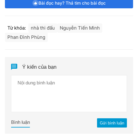
Bài đọc hay? Thả tim cho bài đọc
Từ khóa:
nhà thi đấu
Nguyễn Tiến Minh
Phan Đình Phùng
Ý kiến của bạn
Bình luận
Gửi bình luận