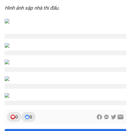
Hình ảnh sập nhà thi đấu.
0
0