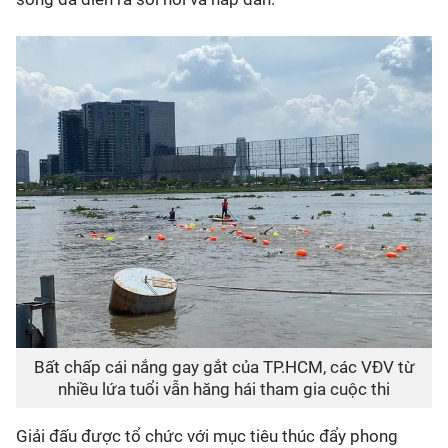
Bất chấp cái nắng gay gắt của TP.HCM, các VĐV từ
nhiều lứa tuổi vẫn hăng hái tham gia cuộc thi
Giải đấu được tổ chức với mục tiêu thúc đẩy phong