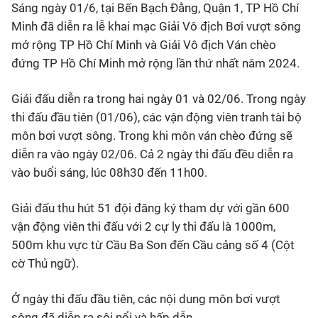
Sáng ngày 01/6, tại Bến Bạch Đằng, Quận 1, TP Hồ Chí
Minh đã diễn ra lễ khai mạc Giải Vô địch Bơi vượt sông
Bóng đá
mở rộng TP Hồ Chí Minh và Giải Vô địch Ván chèo
đứng TP Hồ Chí Minh mở rộng lần thứ nhất năm 2024.
Thể thao Điện tử
Giải đấu diễn ra trong hai ngày 01 và 02/06. Trong ngày
Các môn khác
thi đấu đầu tiên (01/06), các vận động viên tranh tài bộ
môn bơi vượt sông. Trong khi môn ván chèo đứng sẽ
VIDEO
diễn ra vào ngày 02/06. Cả 2 ngày thi đấu đều diễn ra
vào buổi sáng, lúc 08h30 đến 11h00.
Bên lề
Giải đấu thu hút 51 đội đăng ký tham dự với gần 600
vận động viên thi đấu với 2 cự ly thi đấu là 1000m,
500m khu vực từ Cầu Ba Son đến Cầu cảng số 4 (Cột
cờ Thủ ngữ).
Ở ngày thi đấu đầu tiên, các nội dung môn bơi vượt
sông đã diễn ra sôi nổi và hấp dẫn.