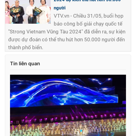
người
VTV.vn - Chiều 31/05, buổi họp
báo công bố giải chạy quốc tế
"Strong Vietnam Vũng Tàu 2024" đã diễn ra, sự kiện
được dự đoán có thể thu hút hơn 50.000 người đến
thành phố biển.
Tin liên quan