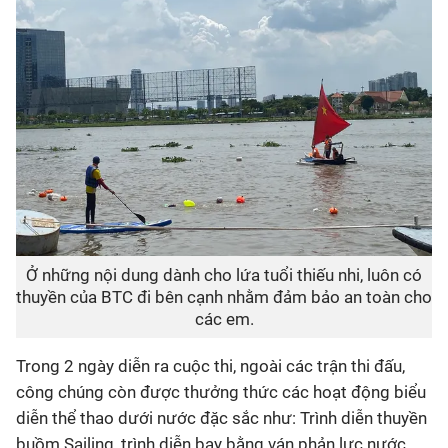
Ở những nội dung dành cho lứa tuổi thiếu nhi, luôn có
thuyền của BTC đi bên cạnh nhằm đảm bảo an toàn cho
các em.
Trong 2 ngày diễn ra cuộc thi, ngoài các trận thi đấu,
công chúng còn được thưởng thức các hoạt động biểu
diễn thể thao dưới nước đặc sắc như: Trình diễn thuyền
buồm Sailing, trình diễn bay bằng ván phản lực nước,