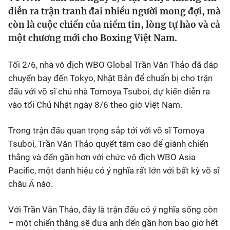
diễn ra trận tranh đai nhiều người mong đợi, mà
Bóng đá
còn là cuộc chiến của niềm tin, lòng tự hào và cả
một chương mới cho Boxing Việt Nam.
Thể thao Điện tử
Tối 2/6, nhà vô địch WBO Global Trần Văn Thảo đã đáp
chuyến bay đến Tokyo, Nhật Bản để chuẩn bị cho trận
Các môn khác
đấu với võ sĩ chủ nhà Tomoya Tsuboi, dự kiến diễn ra
vào tối Chủ Nhật ngày 8/6 theo giờ Việt Nam.
VIDEO
Trong trận đấu quan trọng sắp tới với võ sĩ Tomoya
Bên lề
Tsuboi, Trần Văn Thảo quyết tâm cao để giành chiến
thắng và đến gần hơn với chức vô địch WBO Asia
Pacific, một danh hiệu có ý nghĩa rất lớn với bất kỳ võ sĩ
châu Á nào.
Với Trần Văn Thảo, đây là trận đấu có ý nghĩa sống còn
– một chiến thắng sẽ đưa anh đến gần hơn bao giờ hết