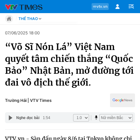
vtv.vn
THỂ THAO
Tin tức
07/06/2025 18:00
Move
“Võ Sĩ Nón Lá” Việt Nam
Phong cách
Chuyên mục
Chân dung
quyết tâm chiến thắng “Quốc
Sự kiện
Tin tức
Bảo” Nhật Bản, mở đường tới
Bóng đá
Thể thao điện tử
đai vô địch thế giới.
Move
Các môn khác
Video
Phong cách
Trường Hải | VTV Times
Bên lề
Chân dung
Nghe đọc bài
1:54
Sự kiện
VTV.vn - Sàn đấu ngày 8/6 tại Tokyo không chỉ