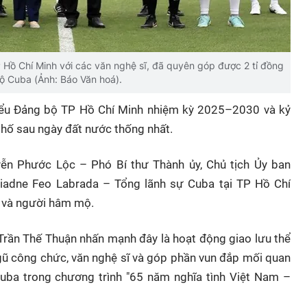
 Hồ Chí Minh với các văn nghệ sĩ, đã quyên góp được 2 tỉ đồng
ộ Cuba (Ảnh: Báo Văn hoá).
iểu Đảng bộ TP Hồ Chí Minh nhiệm kỳ 2025–2030 và kỷ
phố sau ngày đất nước thống nhất.
n Phước Lộc – Phó Bí thư Thành ủy, Chủ tịch Ủy ban
adne Feo Labrada – Tổng lãnh sự Cuba tại TP Hồ Chí
ĩ và người hâm mộ.
rần Thế Thuận nhấn mạnh đây là hoạt động giao lưu thể
 ngũ công chức, văn nghệ sĩ và góp phần vun đắp mối quan
uba trong chương trình "65 năm nghĩa tình Việt Nam –