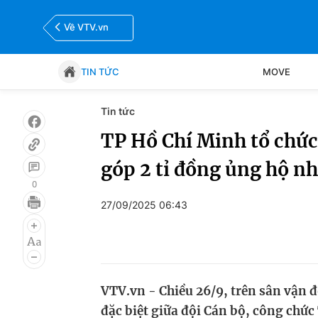
Về VTV.vn
TIN TỨC
MOVE
Tin tức
Tin tức
Move
TP Hồ Chí Minh tổ chức
góp 2 tỉ đồng ủng hộ n
Bóng đá
Thể thao Điện tử
0
27/09/2025 06:43
VTV.vn - Chiều 26/9, trên sân vận 
đặc biệt giữa đội Cán bộ, công chức