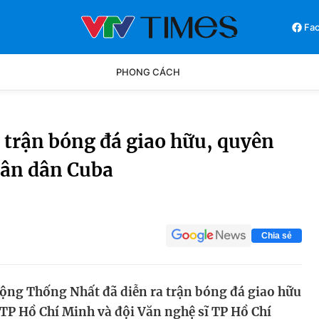
Fa
PHONG CÁCH
Phong cách
Chân dun
 trận bóng đá giao hữu, quyên
hân dân Cuba
Các môn khác
Video
Chia sẻ
động Thống Nhất đã diễn ra trận bóng đá giao hữu
 TP Hồ Chí Minh và đội Văn nghệ sĩ TP Hồ Chí