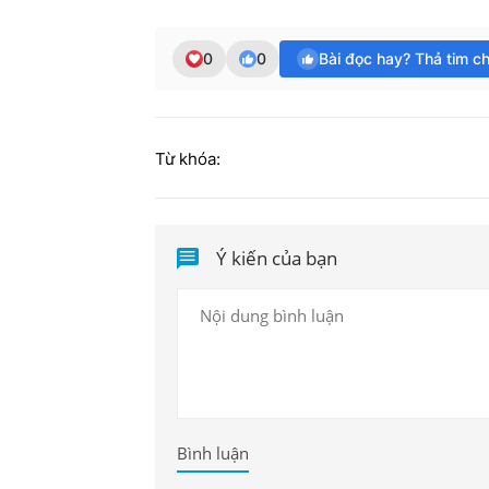
0
0
Bài đọc hay? Thả tim c
Từ khóa:
Ý kiến của bạn
Bình luận