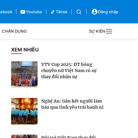
cebook
Youtube
Tiktok
Đăng nhập
CHÂN DUNG
SỰ KIỆN
g
XEM NHIỀU
Sự kiện
VTV Cup 2025: ĐT bóng
chuyền nữ Việt Nam có sự
Bên lề
thay đổi nhân sự
Nghệ An: Gắn kết người làm
báo qua tình yêu trái banh nỉ
Đội trẻ Việt Nam thay đổi