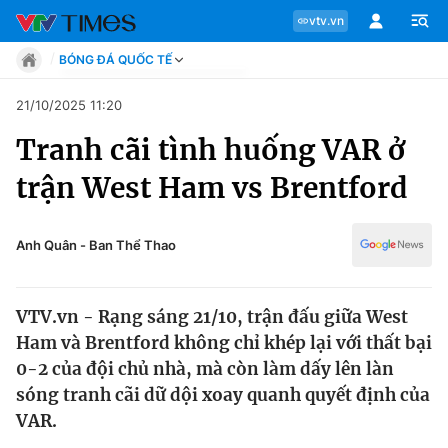
vtv.vn
BÓNG ĐÁ QUỐC TẾ
Tin tức
21/10/2025 11:20
Move
Tranh cãi tình huống VAR ở
Phong cách
Chuyên mục
Chân dung
trận West Ham vs Brentford
Sự kiện
Tin tức
Bóng đá
Thể thao điện tử
Anh Quân - Ban Thể Thao
Move
Các môn khác
Video
VTV.vn - Rạng sáng 21/10, trận đấu giữa West
Phong cách
Bên lề
Ham và Brentford không chỉ khép lại với thất bại
0-2 của đội chủ nhà, mà còn làm dấy lên làn
Chân dung
sóng tranh cãi dữ dội xoay quanh quyết định của
VAR.
Sự kiện