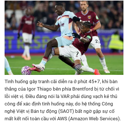
Bóng đá
Thể thao Điện tử
Các môn khác
VIDEO
Bên lề
Tình huống gây tranh cãi diễn ra ở phút 45+7, khi bàn
thắng của Igor Thiago bên phía Brentford bị từ chối vì
lỗi việt vị. Điều đáng nói là VAR phải dùng vạch kẻ thủ
công để xác định tình huống này, do hệ thống Công
nghệ Việt vị Bán tự động (SAOT) bất ngờ gặp sự cố
mất kết nối toàn cầu với AWS (Amazon Web Services).