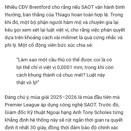
Nhiều CĐV Brentford cho rằng nếu SAOT vận hành bình
thường, bàn thắng của Thiago hoàn toàn hợp lệ. Trong
khi đó, một bộ phận người hâm mộ và chuyên gia lại
kêu gọi xem xét lại luật việt vị, cho rằng việc phán quyết
dựa trên khoảng cách vài milimet là quá cứng nhắc và
phi lý. Một cổ động viên bức xúc chia sẻ:
“Làm sao một cầu thủ có thể được coi là có
lợi thế chỉ vì việt vị 0,0001 mm, trong khi còn
cách khung thành cả chục mét? Luật này
thật vô lý!”
Đáng chú ý, mùa giải 2025–2026 là mùa đầu tiên mà
Premier League áp dụng công nghệ SAOT. Trước đó,
Giám đốc Kỹ thuật Ngoại hạng Anh Tony Scholes từng
khẳng định hệ thống này sẽ rút ngắn thời gian ra quyết
định ít nhất 30 giây, đồng thời đảm bảo độ chính xác