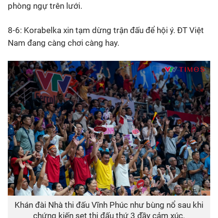
phòng ngự trên lưới.
8-6: Korabelka xin tạm dừng trận đấu để hội ý. ĐT Việt
Nam đang càng chơi càng hay.
Khán đài Nhà thi đấu Vĩnh Phúc như bùng nổ sau khi
chứng kiến set thi đấu thứ 3 đầy cảm xúc.