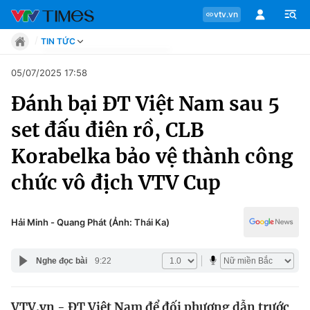
vtv.vn
TIN TỨC
Tin tức
05/07/2025 17:58
Move
Đánh bại ĐT Việt Nam sau 5
Phong cách
Chuyên mục
Chân dung
set đấu điên rồ, CLB
Sự kiện
Tin tức
Korabelka bảo vệ thành công
Bóng đá
Thể thao điện tử
chức vô địch VTV Cup
Move
Các môn khác
Video
Phong cách
Hải Minh - Quang Phát (Ảnh: Thái Ka)
Bên lề
Chân dung
Nghe đọc bài
9:22
Sự kiện
VTV.vn - ĐT Việt Nam để đối phương dẫn trước