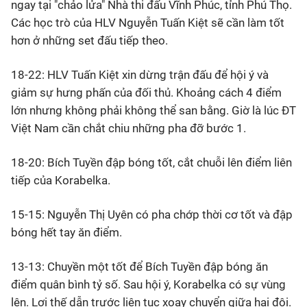
ngay tại "chảo lửa" Nhà thi đấu Vĩnh Phúc, tỉnh Phú Thọ.
Các học trò của HLV Nguyễn Tuấn Kiệt sẽ cần làm tốt
hơn ở những set đấu tiếp theo.
18-22: HLV Tuấn Kiệt xin dừng trận đấu để hội ý và
giảm sự hưng phấn của đối thủ. Khoảng cách 4 điểm
lớn nhưng không phải không thể san bằng. Giờ là lúc ĐT
Việt Nam cần chắt chiu những pha đỡ bước 1.
18-20: Bích Tuyền đập bóng tốt, cắt chuỗi lên điểm liên
tiếp của Korabelka.
15-15: Nguyễn Thị Uyên có pha chớp thời cơ tốt và đập
bóng hết tay ăn điểm.
13-13: Chuyền một tốt để Bích Tuyền đập bóng ăn
điểm quân bình tỷ số. Sau hội ý, Korabelka có sự vùng
lên. Lợi thế dẫn trước liên tục xoay chuyển giữa hai đội.