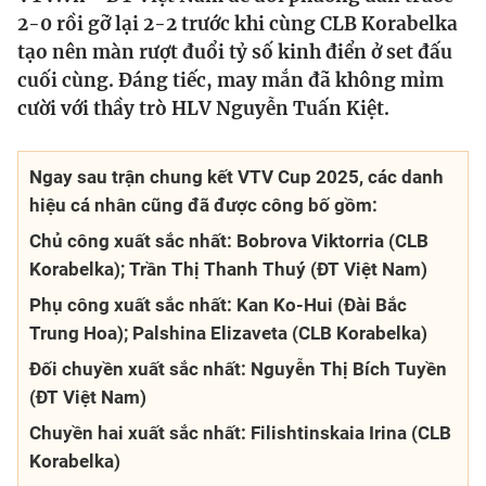
2-0 rồi gỡ lại 2-2 trước khi cùng CLB Korabelka
Bóng đá
tạo nên màn rượt đuổi tỷ số kinh điển ở set đấu
cuối cùng. Đáng tiếc, may mắn đã không mỉm
cười với thầy trò HLV Nguyễn Tuấn Kiệt.
Thể thao Điện tử
Các môn khác
Ngay sau trận chung kết VTV Cup 2025, các danh
hiệu cá nhân cũng đã được công bố gồm:
VIDEO
Chủ công xuất sắc nhất: Bobrova Viktorria (CLB
Korabelka); Trần Thị Thanh Thuý (ĐT Việt Nam)
Bên lề
Phụ công xuất sắc nhất: Kan Ko-Hui (Đài Bắc
Trung Hoa); Palshina Elizaveta (CLB Korabelka)
Đối chuyền xuất sắc nhất: Nguyễn Thị Bích Tuyền
(ĐT Việt Nam)
Chuyền hai xuất sắc nhất: Filishtinskaia Irina (CLB
Korabelka)