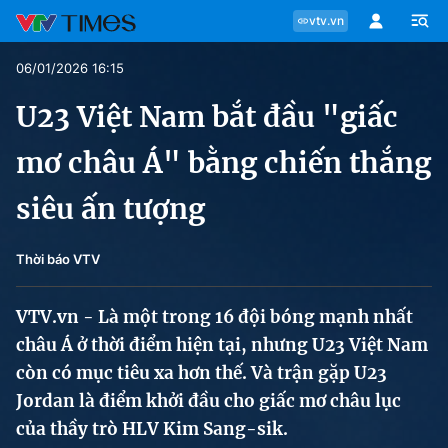
vtv.vn
06/01/2026 16:15
U23 Việt Nam bắt đầu "giấc
mơ châu Á" bằng chiến thắng
Chuyên mục
Tin tức
siêu ấn tượng
Move
Thời báo VTV
VTV.vn - Là một trong 16 đội bóng mạnh nhất
Phong cách
châu Á ở thời điểm hiện tại, nhưng U23 Việt Nam
còn có mục tiêu xa hơn thế. Và trận gặp U23
Chân dung
Jordan là điểm khởi đầu cho giấc mơ châu lục
của thầy trò HLV Kim Sang-sik.
Sự kiện