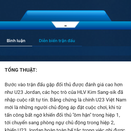
Bóng đá
-
Thể thao Điện tử
Bình luận
Diễn biến trận đấu
Các môn khác
VIDEO
TỔNG THUẬT:
Bên lề
Bước vào trận đấu gặp đối thủ được đánh giá cao hơn
như U23 Jordan, các học trò của HLV Kim Sang-sik đã
nhập cuộc rất tự tin. Bằng chứng là chính U23 Việt Nam
mới là những người chủ động áp đặt cuộc chơi, khi từ
tấn công bất ngờ khiến đối thủ "ôm hận" trong hiệp 1,
tới chuyển sang phòng ngự chủ động trong hiệp 2,
khiến U23 Jordan hoàn toàn bế tắc trong việc ghi được