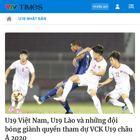
vtv.vn
U19 NHẬT BẢN
Chuyên mục
Tin tức
Move
Phong cách
Chân dung
U19 Việt Nam, U19 Lào và những đội
bóng giành quyền tham dự VCK U19 châu
Sự kiện
Á 2020