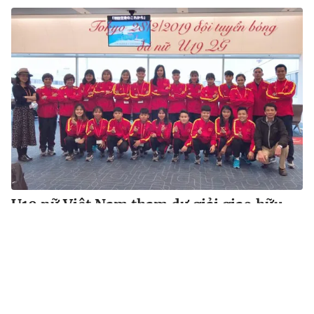
U19 nữ Việt Nam tham dự giải giao hữu
quốc tế Jenesys tại Nhật Bản
VTV.vn - Sáng mai (2/3). U19 nữ Việt Nam sẽ thi đấu
trận đầu tiên giải giao hữu quốc tế Jenesys với U19
Myanmar.