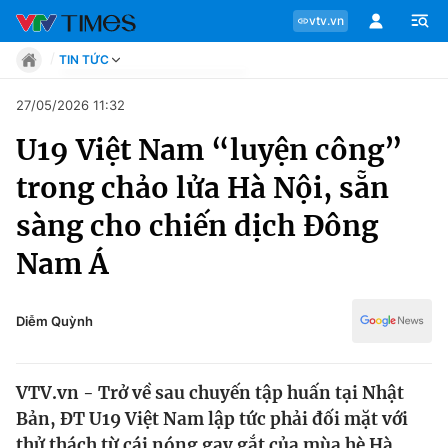
vtv.vn
TIN TỨC
Tin tức
27/05/2026 11:32
Move
U19 Việt Nam “luyện công”
Phong cách
Chuyên mục
Chân dung
trong chảo lửa Hà Nội, sẵn
Sự kiện
Tin tức
sàng cho chiến dịch Đông
Bóng đá
Thể thao điện tử
Nam Á
Move
Các môn khác
Video
Phong cách
Diễm Quỳnh
Bên lề
Chân dung
VTV.vn - Trở về sau chuyến tập huấn tại Nhật
Bản, ĐT U19 Việt Nam lập tức phải đối mặt với
Sự kiện
thử thách từ cái nóng gay gắt của mùa hè Hà