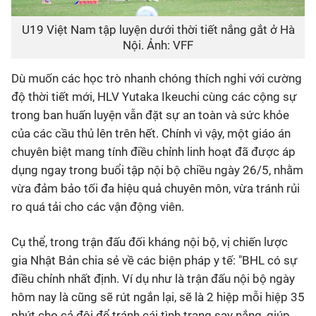
U19 Việt Nam tập luyện dưới thời tiết nắng gắt ở Hà
Nội. Ảnh: VFF
Dù muốn các học trò nhanh chóng thích nghi với cường
độ thời tiết mới, HLV Yutaka Ikeuchi cùng các cộng sự
trong ban huấn luyện vẫn đặt sự an toàn và sức khỏe
của các cầu thủ lên trên hết. Chính vì vậy, một giáo án
chuyên biệt mang tính điều chỉnh linh hoạt đã được áp
dụng ngay trong buổi tập nội bộ chiều ngày 26/5, nhằm
vừa đảm bảo tối đa hiệu quả chuyên môn, vừa tránh rủi
ro quá tải cho các vận động viên.
Cụ thể, trong trận đấu đối kháng nội bộ, vị chiến lược
gia Nhật Bản chia sẻ về các biện pháp y tế: "BHL có sự
điều chỉnh nhất định. Ví dụ như là trận đấu nội bộ ngày
hôm nay là cũng sẽ rút ngắn lại, sẽ là 2 hiệp mỗi hiệp 35
phút cho cả đội để tránh cái tình trạng say nắng, giúp