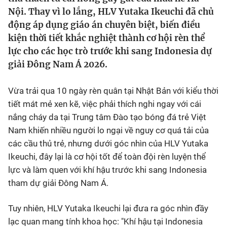
Nội. Thay vì lo lắng, HLV Yutaka Ikeuchi đã chủ
Bóng đá
động áp dụng giáo án chuyên biệt, biến điều
kiện thời tiết khắc nghiệt thành cơ hội rèn thể
lực cho các học trò trước khi sang Indonesia dự
Thể thao Điện tử
giải Đông Nam Á 2026.
Các môn khác
Vừa trải qua 10 ngày rèn quân tại Nhật Bản với kiểu thời
tiết mát mẻ xen kẽ, việc phải thích nghi ngay với cái
VIDEO
nắng cháy da tại Trung tâm Đào tạo bóng đá trẻ Việt
Nam khiến nhiều người lo ngại về nguy cơ quá tải của
Bên lề
các cầu thủ trẻ, nhưng dưới góc nhìn của HLV Yutaka
Ikeuchi, đây lại là cơ hội tốt để toàn đội rèn luyện thể
lực và làm quen với khí hậu trước khi sang Indonesia
tham dự giải Đông Nam Á.
Tuy nhiên, HLV Yutaka Ikeuchi lại đưa ra góc nhìn đầy
lạc quan mang tính khoa học: "Khí hậu tại Indonesia