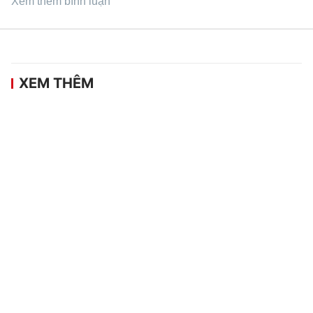
Xem thêm bình luận
XEM THÊM
Khai mạc Giải đua Mô tô địa hình Việt