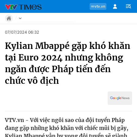
vtv.vn
Tin tức
07/07/2024 06:32
Move
Kylian Mbappé gặp khó khăn
Phong cách
Chuyên mục
Chân dung
tại Euro 2024 nhưng không
Sự kiện
Tin tức
ngăn được Pháp tiến đến
Bóng đá
Thể thao điện tử
chức vô địch
Move
Các môn khác
Video
Phong cách
Bên lề
Chân dung
VTV.vn - Với việc ngôi sao của đội tuyển Pháp
đang gặp những khó khăn với chiếc mũi bị gãy,
Sự kiện
Kylian Mbappé vẫn hy vọng đội tuyển sẽ giành