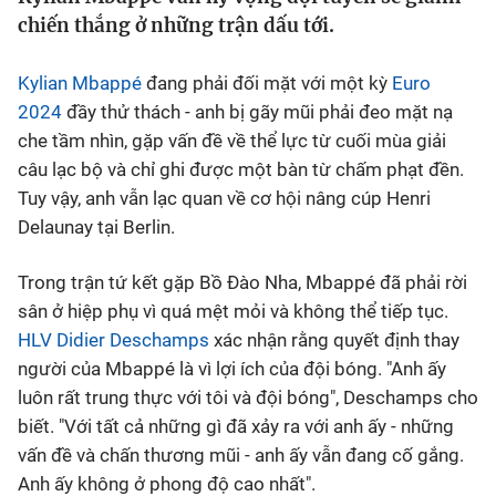
chiến thắng ở những trận dấu tới.
Bóng đá
Kylian Mbappé
đang phải đối mặt với một kỳ
Euro
Thể thao Điện tử
2024
đầy thử thách - anh bị gãy mũi phải đeo mặt nạ
che tầm nhìn, gặp vấn đề về thể lực từ cuối mùa giải
câu lạc bộ và chỉ ghi được một bàn từ chấm phạt đền.
Các môn khác
Tuy vậy, anh vẫn lạc quan về cơ hội nâng cúp Henri
Delaunay tại Berlin.
VIDEO
Trong trận tứ kết gặp Bồ Đào Nha, Mbappé đã phải rời
Bên lề
sân ở hiệp phụ vì quá mệt mỏi và không thể tiếp tục.
HLV Didier Deschamps
xác nhận rằng quyết định thay
người của Mbappé là vì lợi ích của đội bóng. "Anh ấy
luôn rất trung thực với tôi và đội bóng", Deschamps cho
biết. "Với tất cả những gì đã xảy ra với anh ấy - những
vấn đề và chấn thương mũi - anh ấy vẫn đang cố gắng.
Anh ấy không ở phong độ cao nhất".