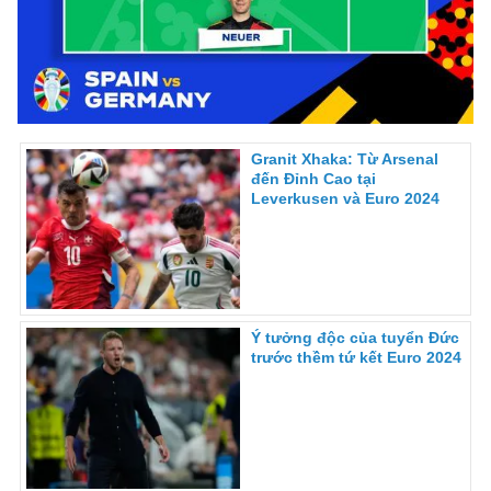
Granit Xhaka: Từ Arsenal
đến Đỉnh Cao tại
Leverkusen và Euro 2024
Ý tưởng độc của tuyển Đức
trước thềm tứ kết Euro 2024