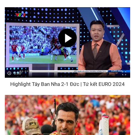
Bóng đá
Thể thao Điện tử
Các môn khác
VIDEO
0:00
Bên lề
Highlight Tây Ban Nha 2-1 Đức | Tứ kết EURO 2024