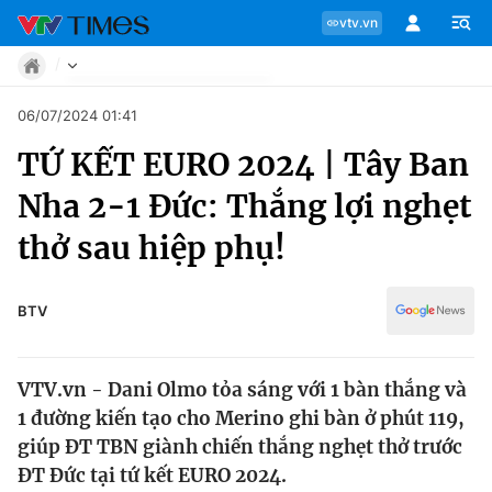
vtv.vn
Tin tức
06/07/2024 01:41
Move
TỨ KẾT EURO 2024 | Tây Ban
Phong cách
Chuyên mục
Chân dung
Nha 2-1 Đức: Thắng lợi nghẹt
Sự kiện
Tin tức
thở sau hiệp phụ!
Bóng đá
Thể thao điện tử
Move
Các môn khác
BTV
Video
Phong cách
Bên lề
VTV.vn - Dani Olmo tỏa sáng với 1 bàn thắng và
Chân dung
1 đường kiến tạo cho Merino ghi bàn ở phút 119,
giúp ĐT TBN giành chiến thắng nghẹt thở trước
ĐT Đức tại tứ kết EURO 2024.
Sự kiện