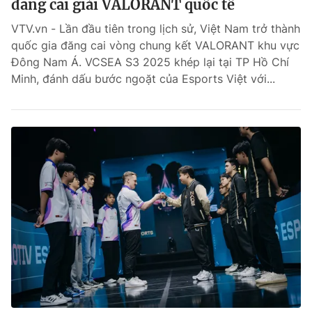
đăng cai giải VALORANT quốc tế
VTV.vn - Lần đầu tiên trong lịch sử, Việt Nam trở thành
quốc gia đăng cai vòng chung kết VALORANT khu vực
Đông Nam Á. VCSEA S3 2025 khép lại tại TP Hồ Chí
Minh, đánh dấu bước ngoặt của Esports Việt với...