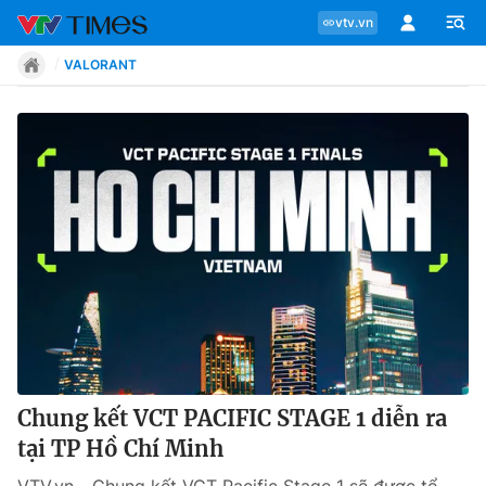
vtv.vn
VALORANT
Chuyên mục
Tin tức
Move
Phong cách
Chân dung
Chung kết VCT PACIFIC STAGE 1 diễn ra
tại TP Hồ Chí Minh
Sự kiện