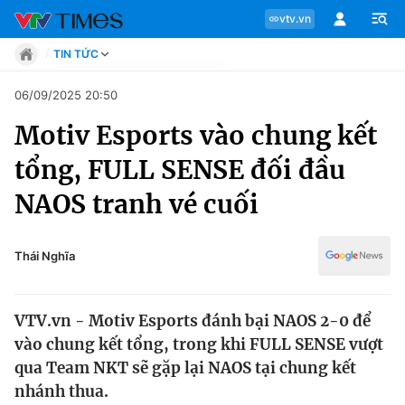
vtv.vn
TIN TỨC
Tin tức
06/09/2025 20:50
Move
Motiv Esports vào chung kết
Phong cách
Chuyên mục
Chân dung
tổng, FULL SENSE đối đầu
Sự kiện
Tin tức
NAOS tranh vé cuối
Bóng đá
Thể thao điện tử
Move
Các môn khác
Thái Nghĩa
Video
Phong cách
Bên lề
VTV.vn - Motiv Esports đánh bại NAOS 2-0 để
Chân dung
vào chung kết tổng, trong khi FULL SENSE vượt
qua Team NKT sẽ gặp lại NAOS tại chung kết
nhánh thua.
Sự kiện