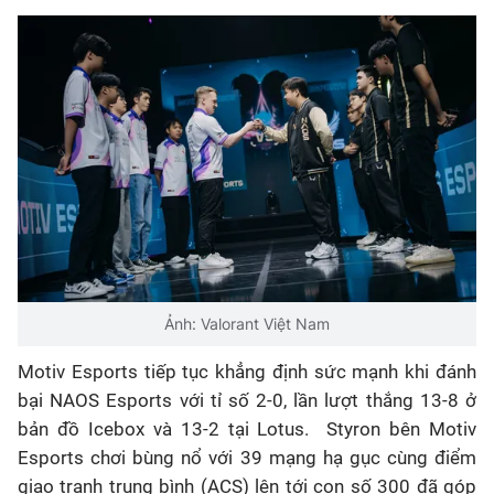
Bóng đá
Thể thao Điện tử
Các môn khác
VIDEO
Bên lề
Ảnh: Valorant Việt Nam
Motiv Esports tiếp tục khẳng định sức mạnh khi đánh
bại NAOS Esports với tỉ số 2-0, lần lượt thắng 13-8 ở
bản đồ Icebox và 13-2 tại Lotus. Styron bên Motiv
Esports chơi bùng nổ với 39 mạng hạ gục cùng điểm
giao tranh trung bình (ACS) lên tới con số 300 đã góp