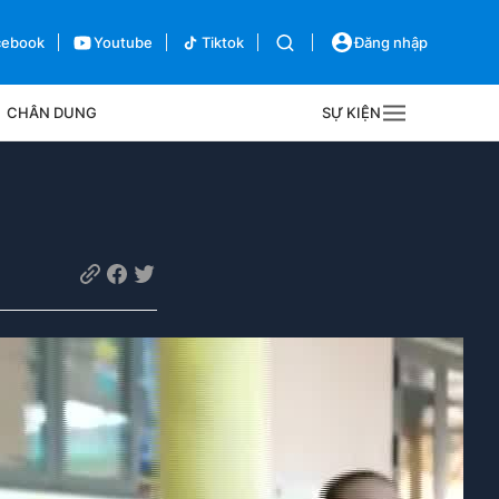
cebook
Youtube
Tiktok
Đăng nhập
CHÂN DUNG
SỰ KIỆN
g
Sự kiện
Bên lề