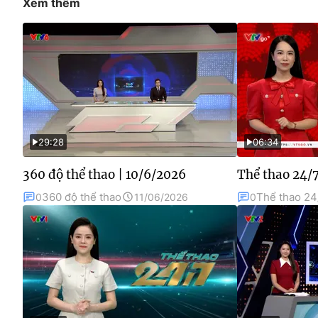
Xem thêm
29:28
06:34
360 độ thể thao | 10/6/2026
Thể thao 24/7
360 độ thể thao
Thể thao 24
0
11/06/2026
0