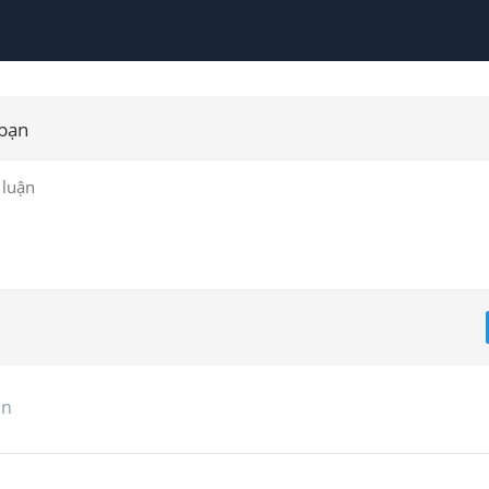
 bạn
ận