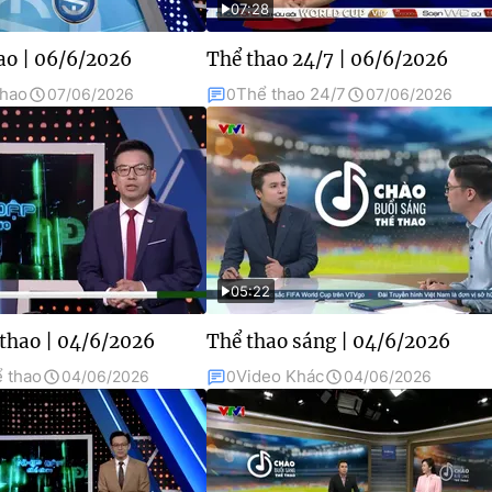
07:28
ao | 06/6/2026
Thể thao 24/7 | 06/6/2026
thao
Thể thao 24/7
07/06/2026
0
07/06/2026
05:22
 thao | 04/6/2026
Thể thao sáng | 04/6/2026
ể thao
Video Khác
04/06/2026
0
04/06/2026