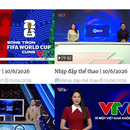
29:42
 | 10/6/2026
Nhịp đập thể thao | 10/6/2026
/7
Nhịp đập thể thao
10/06/2026
0
10/06/2026