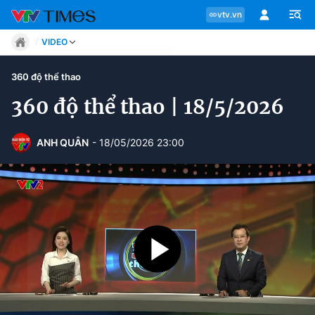
vtv.vn
VIDEO
Tin tức
360 độ thể thao
Move
Phong cách
360 độ thể thao | 18/5/2026
Chuyên mục
Chân dung
Sự kiện
Tin tức
ANH QUÂN
- 18/05/2026 23:00
Bóng đá
Thể thao điện tử
Move
Các môn khác
Video
Phong cách
Bên lề
Chân dung
Sự kiện