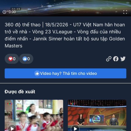
Bóng đá
0:00
360 độ thể thao | 18/5/2026 - U17 Việt Nam hân hoan
Thể thao Điện tử
trở về nhà - Vòng 23 V.League - Vòng đấu của nhiều
điểm nhấn - Jannik Sinner hoàn tất bộ sưu tập Golden
Masters
Các môn khác
0
0
VIDEO
Video hay? Thả tim cho video
Bên lề
Được đề xuất