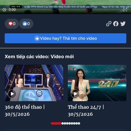
0:00
Bóng đá
0
0
Thể thao Điện tử
Video hay? Thả tim cho video
Các môn khác
Xem tiếp các video: Video mới
VIDEO
Bên lề
360 độ thể thao |
Thể thao 24/7 |
30/5/2026
30/5/2026