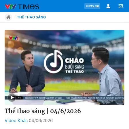
vtv.vn
THỂ THAO SÁNG
Chuyên mục
Tin tức
Move
Phong cách
Chân dung
Thể thao sáng | 04/6/2026
Video Khác
04/06/2026
Sự kiện