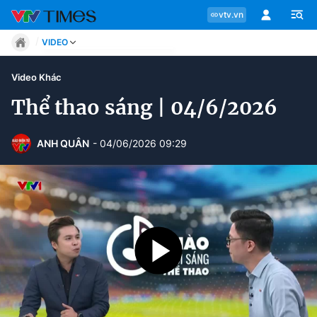
vtv.vn
VIDEO
Tin tức
Video Khác
Move
Phong cách
Thể thao sáng | 04/6/2026
Chuyên mục
Chân dung
Sự kiện
Tin tức
ANH QUÂN
- 04/06/2026 09:29
Bóng đá
Thể thao điện tử
Move
Các môn khác
Video
Phong cách
Bên lề
Chân dung
Sự kiện