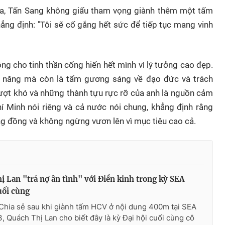
a, Tấn Sang không giấu tham vọng giành thêm một tấm
ẳng định: "Tôi sẽ cố gắng hết sức để tiếp tục mang vinh
g cho tinh thần cống hiến hết mình vì lý tưởng cao đẹp.
ài năng mà còn là tấm gương sáng về đạo đức và trách
vượt khó và những thành tựu rực rỡ của anh là nguồn cảm
 Minh nói riêng và cả nước nói chung, khẳng định rằng
cộng đồng và không ngừng vươn lên vì mục tiêu cao cả.
ị Lan "trả nợ ân tình" với Điền kinh trong kỳ SEA
ối cùng
Chia sẻ sau khi giành tấm HCV ở nội dung 400m tại SEA
 Quách Thị Lan cho biết đây là kỳ Đại hội cuối cùng cô