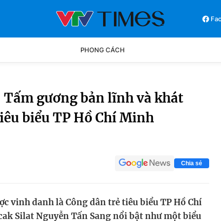
Fa
PHONG CÁCH
Phong cách
Chân dun
 Tấm gương bản lĩnh và khát
tiêu biểu TP Hồ Chí Minh
Các môn khác
Video
Chia sẻ
c vinh danh là Công dân trẻ tiêu biểu TP Hồ Chí
ak Silat Nguyễn Tấn Sang nổi bật như một biểu