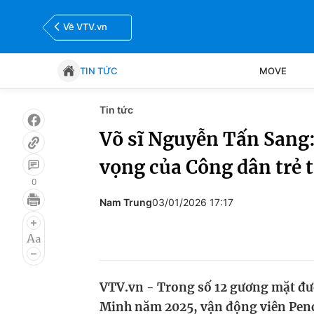
Về VTV.vn
TIN TỨC
MOVE
Tin tức
Tin tức
Move
Võ sĩ Nguyễn Tấn Sang:
vọng của Công dân trẻ 
Bóng đá
Thể thao Điện tử
0
Nam Trung
03/01/2026 17:17
VTV.vn - Trong số 12 gương mặt đượ
Minh năm 2025, vận động viên Penc