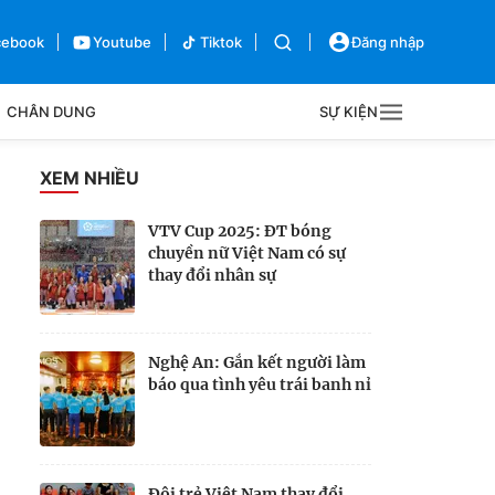
cebook
Youtube
Tiktok
Đăng nhập
CHÂN DUNG
SỰ KIỆN
g
XEM NHIỀU
Sự kiện
VTV Cup 2025: ĐT bóng
chuyền nữ Việt Nam có sự
Bên lề
thay đổi nhân sự
Nghệ An: Gắn kết người làm
báo qua tình yêu trái banh nỉ
Đội trẻ Việt Nam thay đổi