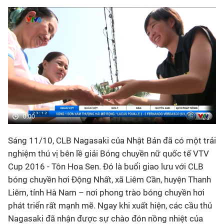
Bóng đá
Thể thao Điện tử
Các môn khác
VIDEO
0:00
Bên lề
Sáng 11/10, CLB Nagasaki của Nhật Bản đã có một trải
nghiệm thú vị bên lề giải Bóng chuyền nữ quốc tế VTV
Cup 2016 - Tôn Hoa Sen. Đó là buổi giao lưu với CLB
bóng chuyền hơi Động Nhất, xã Liêm Cần, huyện Thanh
Liêm, tỉnh Hà Nam – nơi phong trào bóng chuyền hơi
phát triển rất mạnh mẽ. Ngay khi xuất hiện, các cầu thủ
Nagasaki đã nhận được sự chào đón nồng nhiệt của