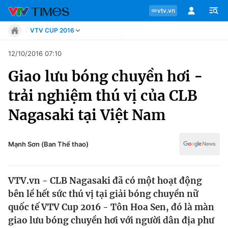
vtv.vn
VTV CUP 2016
Tin tức
12/10/2016 07:10
Move
Giao lưu bóng chuyền hơi -
Phong cách
Chuyên mục
Chân dung
trải nghiệm thú vị của CLB
Sự kiện
Tin tức
Nagasaki tại Việt Nam
Bóng đá
Thể thao điện tử
Move
Các môn khác
Mạnh Sơn (Ban Thể thao)
Video
Phong cách
Bên lề
VTV.vn - CLB Nagasaki đã có một hoạt động
Chân dung
bên lề hết sức thú vị tại giải bóng chuyền nữ
quốc tế VTV Cup 2016 - Tôn Hoa Sen, đó là màn
giao lưu bóng chuyền hơi với người dân địa phư
Sự kiện