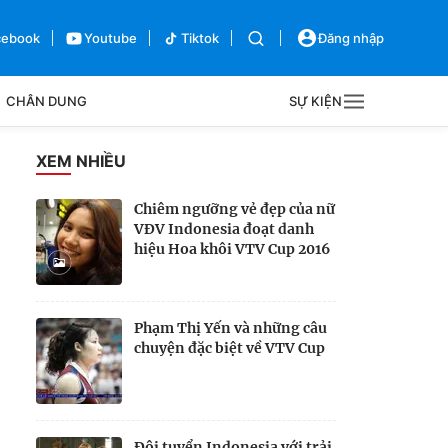
cebook
Youtube
Tiktok
Đăng nhập
CHÂN DUNG
SỰ KIỆN
g
XEM NHIỀU
Sự kiện
Chiêm ngưỡng vẻ đẹp của nữ
VĐV Indonesia đoạt danh
Bên lề
hiệu Hoa khôi VTV Cup 2016
Phạm Thị Yến và những câu
chuyện đặc biệt về VTV Cup
Đội tuyển Indonesia với trải