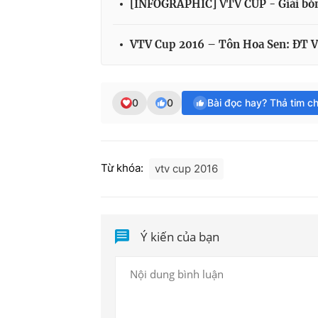
[INFOGRAPHIC] VTV CUP - Giải bón
VTV Cup 2016 – Tôn Hoa Sen: ĐT Việ
0
0
Bài đọc hay? Thả tim c
Từ khóa:
vtv cup 2016
Ý kiến của bạn