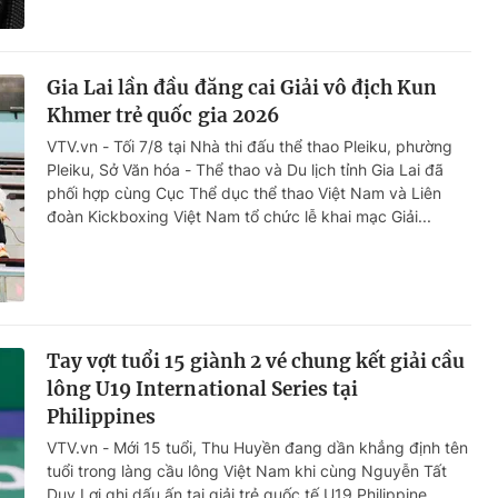
Gia Lai lần đầu đăng cai Giải vô địch Kun
Khmer trẻ quốc gia 2026
VTV.vn - Tối 7/8 tại Nhà thi đấu thể thao Pleiku, phường
Pleiku, Sở Văn hóa - Thể thao và Du lịch tỉnh Gia Lai đã
phối hợp cùng Cục Thể dục thể thao Việt Nam và Liên
đoàn Kickboxing Việt Nam tổ chức lễ khai mạc Giải...
Tay vợt tuổi 15 giành 2 vé chung kết giải cầu
lông U19 International Series tại
Philippines
VTV.vn - Mới 15 tuổi, Thu Huyền đang dần khẳng định tên
tuổi trong làng cầu lông Việt Nam khi cùng Nguyễn Tất
Duy Lợi ghi dấu ấn tại giải trẻ quốc tế U19 Philippine