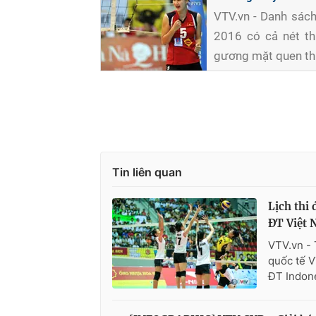
VTV.vn - Danh sá
2016 có cả nét th
gương mặt quen th
Tin liên quan
Lịch thi
ĐT Việt 
VTV.vn - 
quốc tế 
ĐT Indone