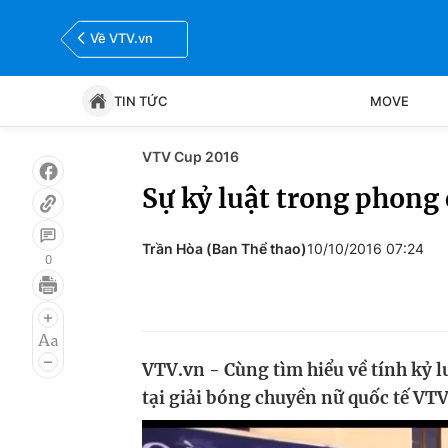
Về VTV.vn
TIN TỨC
MOVE
VTV Cup 2016
Tin tức
Move
Sự kỷ luật trong phong
Bóng đá
Thể thao Điện tử
Trần Hòa (Ban Thể thao)
10/10/2016 07:24
0
VTV.vn - Cùng tìm hiểu về tính kỷ 
tại giải bóng chuyền nữ quốc tế VT