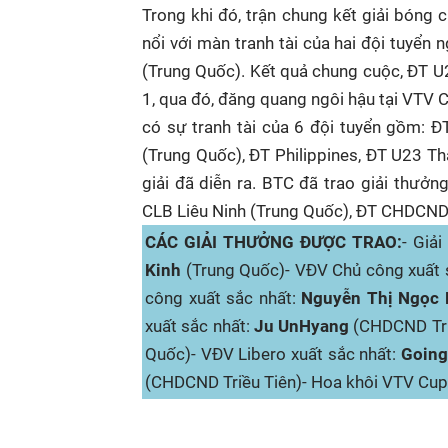
Trong khi đó, trận chung kết giải bóng
nổi với màn tranh tài của hai đội tuyển
(Trung Quốc). Kết quả chung cuộc, ĐT U2
1, qua đó, đăng quang ngôi hậu tại VTV
có sự tranh tài của 6 đội tuyển gồm: 
(Trung Quốc), ĐT Philippines, ĐT U23 Th
giải đã diễn ra. BTC đã trao giải thưở
CLB Liêu Ninh (Trung Quốc), ĐT CHDCND 
CÁC GIẢI THƯỞNG ĐƯỢC TRAO:
- Giả
Kinh
(Trung Quốc)- VĐV Chủ công xuất 
công xuất sắc nhất:
Nguyễn Thị Ngọc 
xuất sắc nhất:
Ju UnHyang
(CHDCND Tri
Quốc)- VĐV Libero xuất sắc nhất:
Going
(CHDCND Triều Tiên)- Hoa khôi VTV Cu