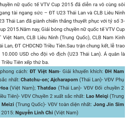
 chuyền nữ quốc tế VTV Cup 2015 đã diễn ra vô cùng sôi
 ngang tài ngang sức – ĐT U23 Thái Lan và CLB Liêu Ninh
3 Thái Lan đã giành chiến thắng thuyết phục với tỷ số 3-
 Cup 2015.Năm nay, Giải bóng chuyền nữ quốc tế VTV Cup
ĐT Việt Nam, CLB Liêu Ninh (Trung Quốc), CLB Nam Kinh
ái Lan, ĐT CHDCND Triều Tiên.Sau trận chung kết, lễ trao
ng 10.000 USD cho đội vô địch (U23 Thái Lan). Á quân là
Triều Tiên xếp thứ ba.
i phong cách:
ĐT Việt Nam
- Giải khuyến khích:
ĐH Nam
sắc nhất:
Chatchu-on; Ajcharaporn
(Thái Lan)- VĐV Phụ
Hoa
(Việt Nam);
Thatdao
(Thái Lan)- VĐV Đối chuyền 2
ều Tiên)- VĐV Chuyền 2 xuất sắc nhất:
Lao Meiqi
(Trung
 Meizi
(Trung Quốc)- VĐV toàn diện nhất:
Jong Jin Sim
p 2015:
Nguyễn Linh Chi
(Việt Nam)