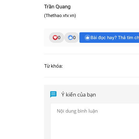
Trần Quang
(Thethao.vtv.vn)
0
0
Bài đọc hay? Thả tim c
Từ khóa:
Ý kiến của bạn