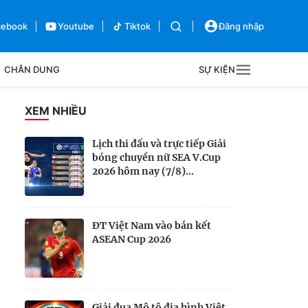
cebook
Youtube
Tiktok
Đăng nhập
CHÂN DUNG
SỰ KIỆN
g
XEM NHIỀU
Sự kiện
Lịch thi đấu và trực tiếp Giải
bóng chuyền nữ SEA V.Cup
Bên lề
2026 hôm nay (7/8)...
ĐT Việt Nam vào bán kết
ASEAN Cup 2026
Giải đua Mô tô địa hình Việt