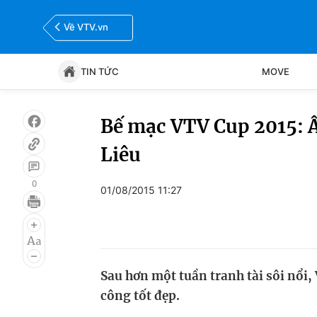
Về VTV.vn
TIN TỨC
MOVE
Tin tức
Move
Bế mạc VTV Cup 2015: Ấ
Liêu
Bóng đá
Thể thao Điện tử
0
01/08/2015 11:27
Sau hơn một tuần tranh tài sôi nổi,
công tốt đẹp.