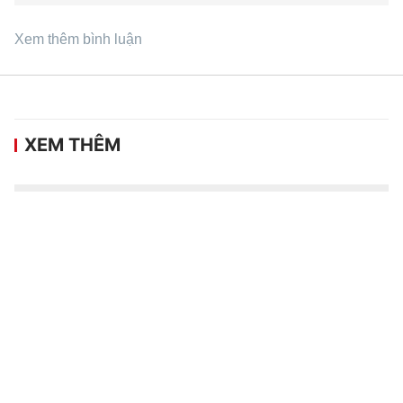
Xem thêm bình luận
XEM THÊM