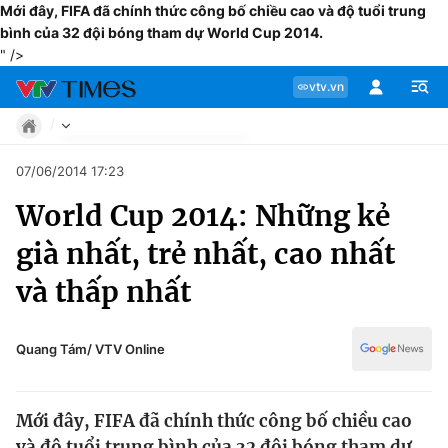
Mới đây, FIFA đã chính thức công bố chiều cao và độ tuổi trung
bình của 32 đội bóng tham dự World Cup 2014.
" />
vtv.vn
Tin tức
07/06/2014 17:23
Move
World Cup 2014: Những kẻ
Phong cách
Chuyên mục
Chân dung
già nhất, trẻ nhất, cao nhất
Sự kiện
Tin tức
và thấp nhất
Bóng đá
Thể thao điện tử
Move
Các môn khác
Quang Tám/ VTV Online
Video
Phong cách
Bên lề
Mới đây, FIFA đã chính thức công bố chiều cao
Chân dung
và độ tuổi trung bình của 32 đội bóng tham dự