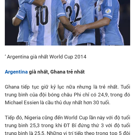
‘ Argentina già nhất World Cup 2014
Argentina
già nhất, Ghana trẻ nhất
Ghana tiếp tục giữ kỷ lục nữa nhưng là trẻ nhất. Tuổi
trung bình của đội bóng châu Phi chỉ có 24,9, trong đó
Michael Essien là cầu thủ duy nhất hơn 30 tuổi.
Tiếp đó, Nigeria cũng đến World Cup lần này với độ tuổi
trung bình 25,3 trong khi ĐT Bỉ đứng thứ 3 với độ tuổi
trung bình là 25,5. Những vị trí tiếp theo trong top 5 đội