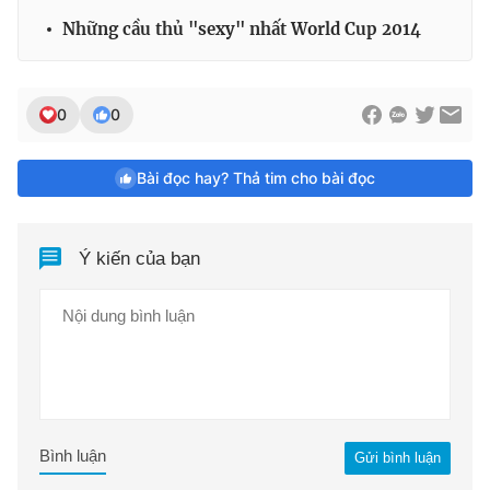
Những cầu thủ "sexy" nhất World Cup 2014
0
0
Bài đọc hay? Thả tim cho bài đọc
Ý kiến của bạn
Bình luận
Gửi bình luận