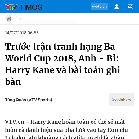
vtv.vn
Tin tức
14/07/2018 06:56
Move
Trước trận tranh hạng Ba
Phong cách
Chuyên mục
Chân dung
World Cup 2018, Anh - Bỉ:
Sự kiện
Tin tức
Harry Kane và bài toán ghi
Bóng đá
Thể thao điện tử
bàn
Move
Các môn khác
Video
Phong cách
Tùng Quân (VTV Sports)
Bên lề
Chân dung
VTV.vn - Harry Kane hoàn toàn có thể sẽ mất
luôn cả danh hiệu vua phá lưới vào tay Romelu
Sự kiện
Lukaku, khi khoảng cách giữa họ chỉ là 2 bàn