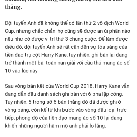
thắng.
Bóng đá
Đội tuyển Anh đã không thể có lần thứ 2 vô địch World
Thể thao Điện tử
Cup, nhưng chắc chắn, họ cũng sẽ được an ủi phần nào
nếu như có được vị trí thứ 3 chung cuộc. Để làm được
điều đó, đội tuyển Anh sẽ rất cần đến sự tỏa sáng của
Các môn khác
tiền đạo trụ cột Harry Kane, tuy nhiên, ghi bàn lại đang
trở thành một bài toán nan giải với cầu thủ mang áo số
VIDEO
10 vào lúc này
Bên lề
Sau vòng bán kết của World Cup 2018, Harry Kane vẫn
đang dẫn đầu danh sách ghi bàn với 6 pha lập công.
Tuy nhiên, 5 trong số 6 bàn thắng đó đã được ghi ở
vòng bảng, còn kể từ khi bước vào vòng đấu loại trực
tiếp, phong độ của tiền đạo mang áo số 10 lại đang
khiến những người hâm mộ anh phải lo lắng.