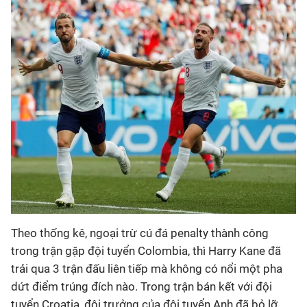
Theo thống kê, ngoại trừ cú đá penalty thành công
trong trận gặp đội tuyển Colombia, thì Harry Kane đã
trải qua 3 trận đấu liên tiếp mà không có nổi một pha
dứt điểm trúng đích nào. Trong trận bán kết với đội
tuyển Croatia, đội trưởng của đội tuyển Anh đã bỏ lỡ