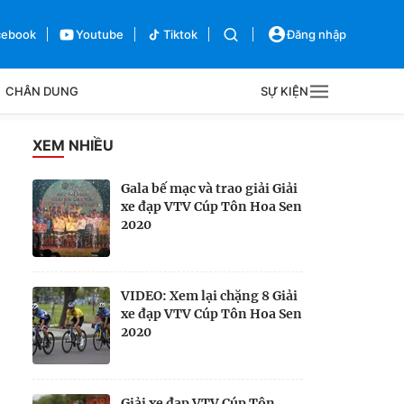
cebook
Youtube
Tiktok
Đăng nhập
CHÂN DUNG
SỰ KIỆN
g
XEM NHIỀU
Sự kiện
Gala bế mạc và trao giải Giải
xe đạp VTV Cúp Tôn Hoa Sen
Bên lề
2020
VIDEO: Xem lại chặng 8 Giải
xe đạp VTV Cúp Tôn Hoa Sen
2020
Giải xe đạp VTV Cúp Tôn