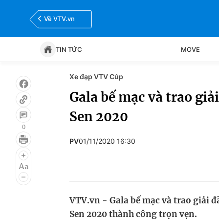
Về VTV.vn
TIN TỨC
MOVE
Xe đạp VTV Cúp
Tin tức
Move
Gala bế mạc và trao giả
Sen 2020
Bóng đá
Thể thao Điện tử
0
PV
01/11/2020 16:30
VTV.vn - Gala bế mạc và trao giải đ
Sen 2020 thành công trọn vẹn.