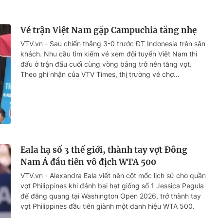
Vé trận Việt Nam gặp Campuchia tăng nhẹ
VTV.vn - Sau chiến thắng 3-0 trước ĐT Indonesia trên sân
khách. Nhu cầu tìm kiếm vé xem đội tuyển Việt Nam thi
đấu ở trận đấu cuối cùng vòng bảng trở nên tăng vọt.
Theo ghi nhận của VTV Times, thị trường vé chợ...
Eala hạ số 3 thế giới, thành tay vợt Đông
Nam Á đầu tiên vô địch WTA 500
VTV.vn - Alexandra Eala viết nên cột mốc lịch sử cho quần
vợt Philippines khi đánh bại hạt giống số 1 Jessica Pegula
để đăng quang tại Washington Open 2026, trở thành tay
vợt Philippines đầu tiên giành một danh hiệu WTA 500.