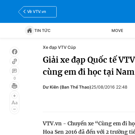
Về VTV.vn
TIN TỨC
MOVE
Xe đạp VTV Cúp
Tin tức
Move
Giải xe đạp Quốc tế VT
cùng em đi học tại Nam
Bóng đá
Thể thao Điện tử
0
Dư Kiên (Ban Thể Thao)
25/08/2016 22:48
VTV.vn - Chuyến xe “Cùng em đi họ
Hoa Sen 2016 đã đến với 2 trường tiê