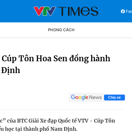
Fa
PHONG CÁCH
Phong cách
Chân dun
V Cúp Tôn Hoa Sen đồng hành
 Định
Các môn khác
Video
Chia sẻ
c” của BTC Giải Xe đạp Quốc tế VTV - Cúp Tôn
̉u học tại thành phố Nam Định.