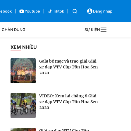
cebook
Youtube
Tiktok
Đăng nhập
CHÂN DUNG
SỰ KIỆN
g
XEM NHIỀU
Sự kiện
Gala bế mạc và trao giải Giải
xe đạp VTV Cúp Tôn Hoa Sen
Bên lề
2020
VIDEO: Xem lại chặng 8 Giải
xe đạp VTV Cúp Tôn Hoa Sen
2020
Giải xe đạp VTV Cúp Tôn