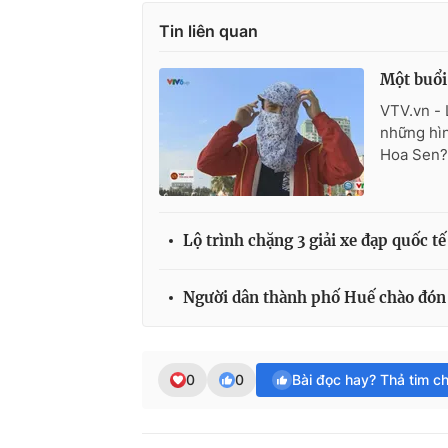
Tin liên quan
Một buổi
VTV.vn - 
những hìn
Hoa Sen?
Lộ trình chặng 3 giải xe đạp quốc 
Người dân thành phố Huế chào đón
0
0
Bài đọc hay? Thả tim c