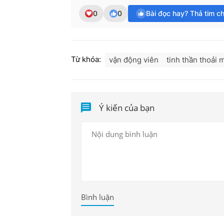
0
0
Bài đọc hay? Thả tim c
Từ khóa:
vận động viên
tinh thần thoải 
Ý kiến của bạn
Bình luận