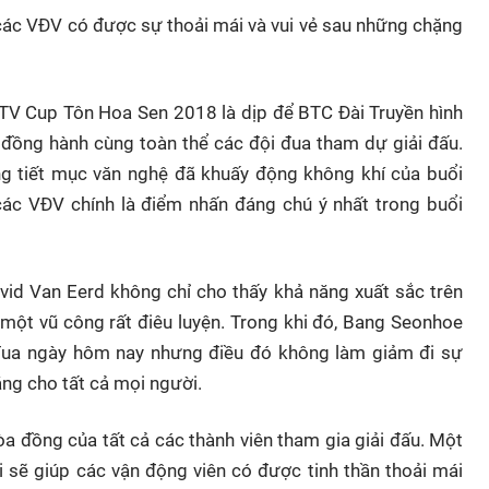
 các VĐV có được sự thoải mái và vui vẻ sau những chặng
 VTV Cup Tôn Hoa Sen 2018 là dịp để BTC Đài Truyền hình
 đồng hành cùng toàn thể các đội đua tham dự giải đấu.
ng tiết mục văn nghệ đã khuấy động không khí của buổi
các VĐV chính là điểm nhấn đáng chú ý nhất trong buổi
id Van Eerd không chỉ cho thấy khả năng xuất sắc trên
một vũ công rất điêu luyện. Trong khi đó, Bang Seonhoe
đua ngày hôm nay nhưng điều đó không làm giảm đi sự
ặng cho tất cả mọi người.
hòa đồng của tất cả các thành viên tham gia giải đấu. Một
ời sẽ giúp các vận động viên có được tinh thần thoải mái