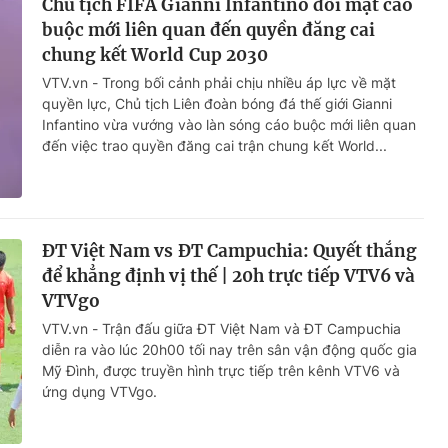
Chủ tịch FIFA Gianni Infantino đối mặt cáo
buộc mới liên quan đến quyền đăng cai
chung kết World Cup 2030
VTV.vn - Trong bối cảnh phải chịu nhiều áp lực về mặt
quyền lực, Chủ tịch Liên đoàn bóng đá thế giới Gianni
Infantino vừa vướng vào làn sóng cáo buộc mới liên quan
đến việc trao quyền đăng cai trận chung kết World...
ĐT Việt Nam vs ĐT Campuchia: Quyết thắng
để khẳng định vị thế | 20h trực tiếp VTV6 và
VTVgo
VTV.vn - Trận đấu giữa ĐT Việt Nam và ĐT Campuchia
diễn ra vào lúc 20h00 tối nay trên sân vận động quốc gia
Mỹ Đình, được truyền hình trực tiếp trên kênh VTV6 và
ứng dụng VTVgo.