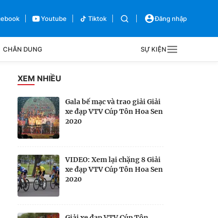
cebook
Youtube
Tiktok
Đăng nhập
CHÂN DUNG
SỰ KIỆN
g
XEM NHIỀU
Sự kiện
Gala bế mạc và trao giải Giải
xe đạp VTV Cúp Tôn Hoa Sen
Bên lề
2020
VIDEO: Xem lại chặng 8 Giải
xe đạp VTV Cúp Tôn Hoa Sen
2020
Giải xe đạp VTV Cúp Tôn