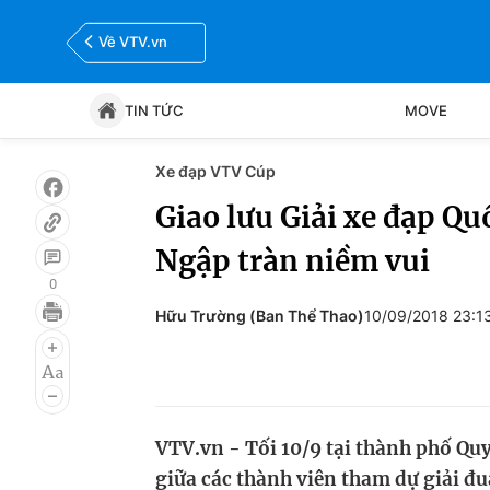
Về VTV.vn
TIN TỨC
MOVE
Xe đạp VTV Cúp
Tin tức
Move
Giao lưu Giải xe đạp Q
Ngập tràn niềm vui
Bóng đá
Thể thao Điện tử
0
Hữu Trường (Ban Thể Thao)
10/09/2018 23:1
VTV.vn - Tối 10/9 tại thành phố Quy
giữa các thành viên tham dự giải đ