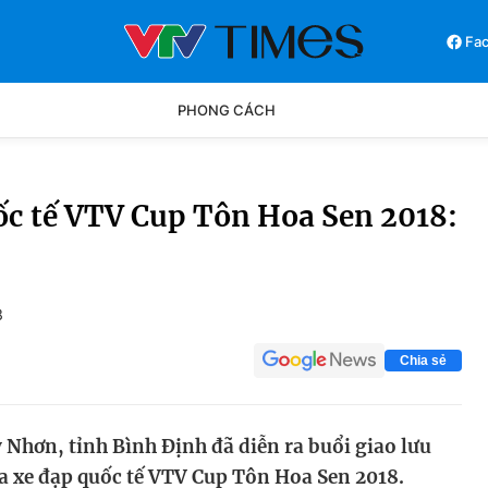
Fa
PHONG CÁCH
Phong cách
Chân dun
uốc tế VTV Cup Tôn Hoa Sen 2018:
Các môn khác
Video
3
Chia sẻ
 Nhơn, tỉnh Bình Định đã diễn ra buổi giao lưu
ua xe đạp quốc tế VTV Cup Tôn Hoa Sen 2018.