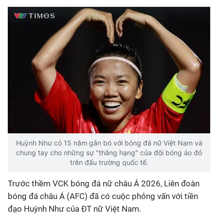
Bóng đá
Thể thao Điện tử
Các môn khác
VIDEO
Bên lề
Huỳnh Như có 15 năm gắn bó với bóng đá nữ Việt Nam và
chung tay cho những sự "thăng hạng" của đội bóng áo đỏ
trên đấu trường quốc tế.
Trước thềm VCK bóng đá nữ châu Á 2026, Liên đoàn
bóng đá châu Á (AFC) đã có cuộc phỏng vấn với tiền
đạo Huỳnh Như của ĐT nữ Việt Nam.