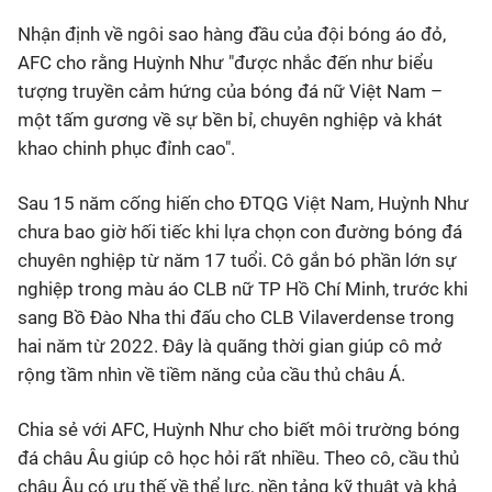
Nhận định về ngôi sao hàng đầu của đội bóng áo đỏ,
AFC cho rằng Huỳnh Như "được nhắc đến như biểu
tượng truyền cảm hứng của bóng đá nữ Việt Nam –
một tấm gương về sự bền bỉ, chuyên nghiệp và khát
khao chinh phục đỉnh cao".
Sau 15 năm cống hiến cho ĐTQG Việt Nam, Huỳnh Như
chưa bao giờ hối tiếc khi lựa chọn con đường bóng đá
chuyên nghiệp từ năm 17 tuổi. Cô gắn bó phần lớn sự
nghiệp trong màu áo CLB nữ TP Hồ Chí Minh, trước khi
sang Bồ Đào Nha thi đấu cho CLB Vilaverdense trong
hai năm từ 2022. Đây là quãng thời gian giúp cô mở
rộng tầm nhìn về tiềm năng của cầu thủ châu Á.
Chia sẻ với AFC, Huỳnh Như cho biết môi trường bóng
đá châu Âu giúp cô học hỏi rất nhiều. Theo cô, cầu thủ
châu Âu có ưu thế về thể lực, nền tảng kỹ thuật và khả