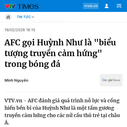
vtv.vn
TIN TỨC
Tin tức
19/02/2026 16:15
Move
AFC gọi Huỳnh Như là "biểu
Phong cách
Chuyên mục
Chân dung
tượng truyền cảm hứng"
Sự kiện
Tin tức
trong bóng đá
Bóng đá
Thể thao điện tử
Move
Các môn khác
Minh Nguyễn
Video
Phong cách
Bên lề
VTV.vn - AFC đánh giá quá trình nỗ lực và cống
Chân dung
hiến bền bỉ của Huỳnh Như là một tấm gương
truyền cảm hứng cho các nữ cầu thủ trẻ tại châu
Á.
Sự kiện