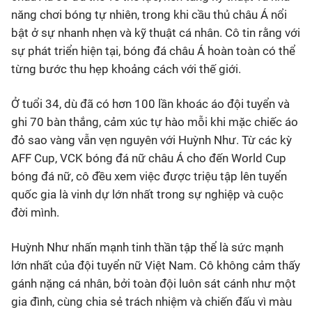
năng chơi bóng tự nhiên, trong khi cầu thủ châu Á nổi
bật ở sự nhanh nhẹn và kỹ thuật cá nhân. Cô tin rằng với
sự phát triển hiện tại, bóng đá châu Á hoàn toàn có thể
từng bước thu hẹp khoảng cách với thế giới.
Ở tuổi 34, dù đã có hơn 100 lần khoác áo đội tuyển và
ghi 70 bàn thắng, cảm xúc tự hào mỗi khi mặc chiếc áo
đỏ sao vàng vẫn vẹn nguyên với Huỳnh Như. Từ các kỳ
AFF Cup, VCK bóng đá nữ châu Á cho đến World Cup
bóng đá nữ, cô đều xem việc được triệu tập lên tuyển
quốc gia là vinh dự lớn nhất trong sự nghiệp và cuộc
đời mình.
Huỳnh Như nhấn mạnh tinh thần tập thể là sức mạnh
lớn nhất của đội tuyển nữ Việt Nam. Cô không cảm thấy
gánh nặng cá nhân, bởi toàn đội luôn sát cánh như một
gia đình, cùng chia sẻ trách nhiệm và chiến đấu vì màu