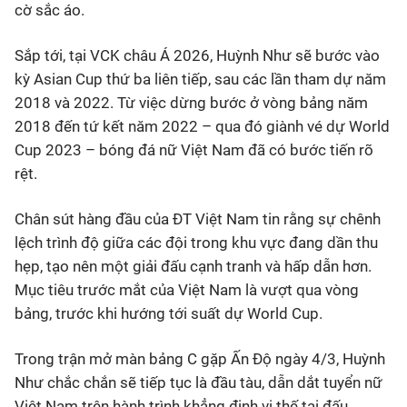
cờ sắc áo.
Sắp tới, tại VCK châu Á 2026, Huỳnh Như sẽ bước vào
kỳ Asian Cup thứ ba liên tiếp, sau các lần tham dự năm
2018 và 2022. Từ việc dừng bước ở vòng bảng năm
2018 đến tứ kết năm 2022 – qua đó giành vé dự World
Cup 2023 – bóng đá nữ Việt Nam đã có bước tiến rõ
rệt.
Chân sút hàng đầu của ĐT Việt Nam tin rằng sự chênh
lệch trình độ giữa các đội trong khu vực đang dần thu
hẹp, tạo nên một giải đấu cạnh tranh và hấp dẫn hơn.
Mục tiêu trước mắt của Việt Nam là vượt qua vòng
bảng, trước khi hướng tới suất dự World Cup.
Trong trận mở màn bảng C gặp Ấn Độ ngày 4/3, Huỳnh
Như chắc chắn sẽ tiếp tục là đầu tàu, dẫn dắt tuyển nữ
Việt Nam trên hành trình khẳng định vị thế tại đấu