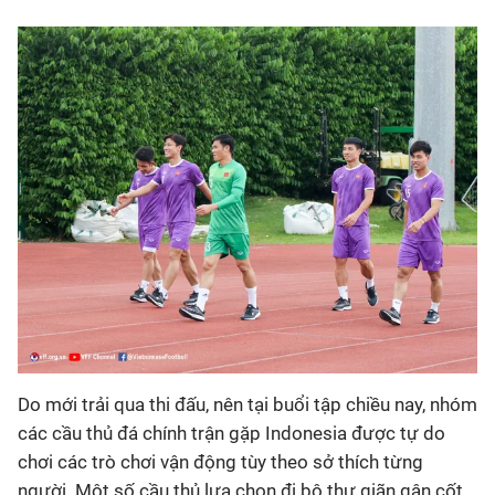
Bóng đá
Thể thao Điện tử
Các môn khác
VIDEO
Bên lề
Do mới trải qua thi đấu, nên tại buổi tập chiều nay, nhóm
các cầu thủ đá chính trận gặp Indonesia được tự do
chơi các trò chơi vận động tùy theo sở thích từng
người. Một số cầu thủ lựa chọn đi bộ thư giãn gân cốt,