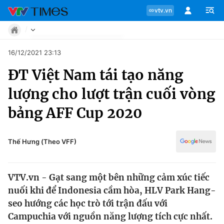
vtv.vn
Tin tức
16/12/2021 23:13
Move
ĐT Việt Nam tái tạo năng
Phong cách
Chuyên mục
Chân dung
lượng cho lượt trận cuối vòng
Sự kiện
Tin tức
bảng AFF Cup 2020
Bóng đá
Thể thao điện tử
Move
Các môn khác
Thế Hưng (Theo VFF)
Video
Phong cách
Bên lề
VTV.vn - Gạt sang một bên những cảm xúc tiếc
Chân dung
nuối khi để Indonesia cầm hòa, HLV Park Hang-
seo hướng các học trò tới trận đấu với
Campuchia với nguồn năng lượng tích cực nhất.
Sự kiện