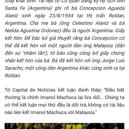
Giấy khai sinh: Tài liệu từ Cơ quan đăng ký hộ tịch tỉnh
Santa Fe (Argentina) ghi rõ bà Concepcion Agueda
Alaniz sinh ngày 23/8/1954 tại thị trấn Roldan,
Argentina. Cha mẹ bà (ông Celestino Alaniz và bà
Nelida Agustina Ordonez) đều là người Argentina. Giấy
kết hôn: Để bác bỏ giả thuyết rằng bà Concepcion có
thể đã kết hôn với một người đàn ông Malaysia (dẫn
đến sự "nhầm lẫn"), tờ báo cũng công bố giấy chứng
nhận kết hôn của bà. Bà đã kết hôn với ông Jorge Luis
Saracho, một công dân Argentina khác cũng sinh ra tại
Roldan.
Tờ Capital de Noticias kết luận đanh thép: "Điều bất
thường là chính Imanol Machuca lại lừa dối... Chúng ta
có thể kết luận mọi thứ đều là dối trá, không có tài liệu
nào liên kết Imanol Machuca với Malaysia."