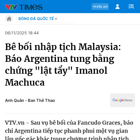
vtv.vn
BÓNG ĐÁ QUỐC TẾ
Tin tức
06/11/2025 18:44
Move
Bê bối nhập tịch Malaysia:
Phong cách
Chuyên mục
Chân dung
Báo Argentina tung bằng
Sự kiện
Tin tức
chứng "lật tẩy" Imanol
Bóng đá
Thể thao điện tử
Machuca
Move
Các môn khác
Video
Phong cách
Anh Quân - Ban Thể Thao
Bên lề
Chân dung
VTV.vn - Sau vụ bê bối của Fancudo Graces, báo
chí Argentina tiếp tục phanh phui một vụ gian
Sự kiện
lận gốc gác khác trong chương trình nhập tịch