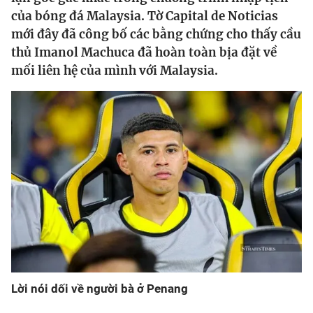
của bóng đá Malaysia. Tờ Capital de Noticias
Bóng đá
mới đây đã công bố các bằng chứng cho thấy cầu
thủ Imanol Machuca đã hoàn toàn bịa đặt về
mối liên hệ của mình với Malaysia.
Thể thao Điện tử
Các môn khác
VIDEO
Bên lề
Lời nói dối về người bà ở Penang