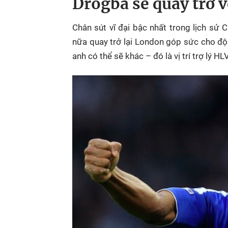
Drogba sẽ quay trở 
Chân sút vĩ đại bậc nhất trong lịch sử
nữa quay trở lại London góp sức cho đội 
anh có thể sẽ khác – đó là vị trí trợ lý HLV