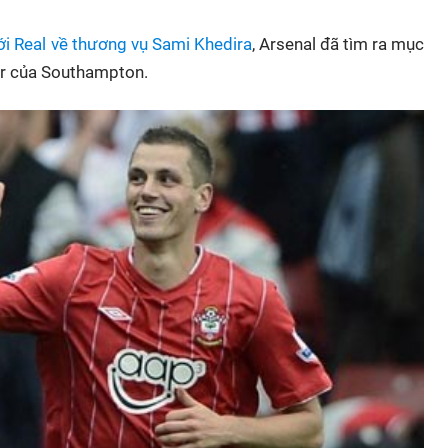
ới Real về thương vụ Sami Khedira
, Arsenal đã tìm ra mục
er của Southampton.