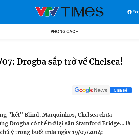
Fa
PHONG CÁCH
Phong cách
Chân dun
07: Drogba sắp trở về Chelsea!
Các môn khác
Video
Chia sẻ
ng "kết" Blind, Marquinhos; Chelsea chưa
ng Drogba có thể trở lại sân Stamford Bridge... là
hú ý trong buổi trưa ngày 19/07/2014: