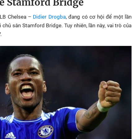
về Stamford Bridge
 CLB Chelsea –
Didier Drogba
, đang có cơ hội để một lần
chủ sân Stamford Bridge. Tuy nhiên, lần này, vai trò của
.