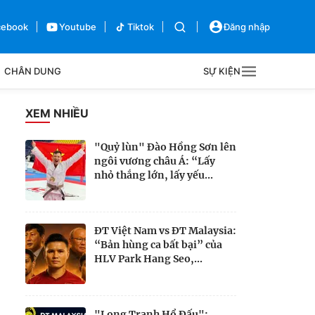
cebook
Youtube
Tiktok
Đăng nhập
CHÂN DUNG
SỰ KIỆN
g
XEM NHIỀU
Sự kiện
"Quỷ lùn" Đào Hồng Sơn lên
ngôi vương châu Á: “Lấy
Bên lề
nhỏ thắng lớn, lấy yếu...
ĐT Việt Nam vs ĐT Malaysia:
“Bản hùng ca bất bại” của
HLV Park Hang Seo,...
"Long Tranh Hổ Đấu":