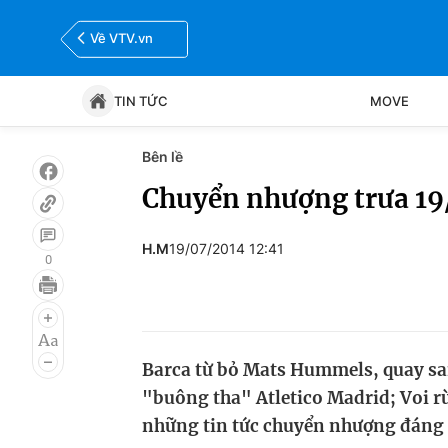
Về VTV.vn
TIN TỨC
MOVE
Bên lề
Tin tức
Move
Chuyển nhượng trưa 19/
Bóng đá
Thể thao Điện tử
H.M
19/07/2014 12:41
0
Barca từ bỏ Mats Hummels, quay sa
"buông tha" Atletico Madrid; Voi rừ
những tin tức chuyển nhượng đáng c