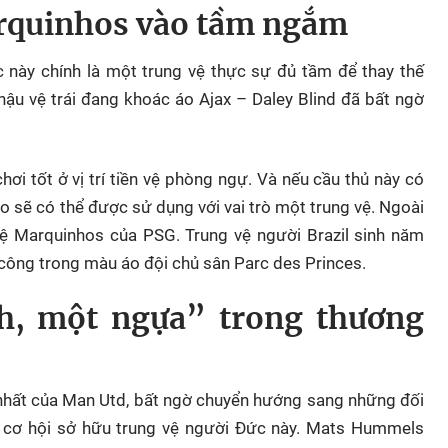
arquinhos vào tầm ngắm
 này chính là một trung vệ thực sự đủ tầm để thay thế
 hậu vệ trái đang khoác áo Ajax – Daley Blind đã bất ngờ
chơi tốt ở vị trí tiền vệ phòng ngự. Và nếu cầu thủ này có
no sẽ có thể được sử dụng với vai trò một trung vệ. Ngoài
 vệ Marquinhos của PSG. Trung vệ người Brazil sinh năm
công trong màu áo đội chủ sân Parc des Princes.
, một ngựa” trong thương
 nhất của Man Utd, bất ngờ chuyển hướng sang những đối
ề cơ hội sở hữu trung vệ người Đức này. Mats Hummels