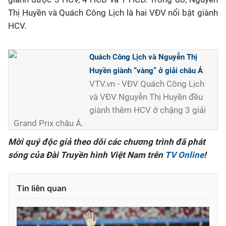
Thị Huyền và Quách Công Lịch là hai VĐV nổi bật giành
Bóng đá
HCV.
Thể thao Điện tử
Quách Công Lịch và Nguyễn Thị
Huyền giành “vàng” ở giải châu Á
Các môn khác
VTV.vn - VĐV Quách Công Lịch
và VĐV Nguyễn Thị Huyền đều
VIDEO
giành thêm HCV ở chặng 3 giải
Grand Prix châu Á.
Bên lề
Mời quý độc giả theo dõi các chương trình đã phát
sóng của Đài Truyền hình Việt Nam trên
TV Online
!
Tin liên quan