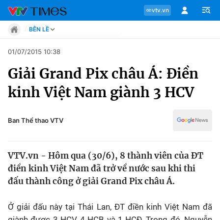
vtv.vn
BÊN LỀ
Tin tức
01/07/2015 10:38
Move
Giải Grand Pix châu Á: Điền
Phong cách
Chuyên mục
Chân dung
kinh Việt Nam giành 3 HCV
Sự kiện
Tin tức
Bóng đá
Thể thao điện tử
Ban Thể thao VTV
Move
Các môn khác
Video
VTV.vn - Hôm qua (30/6), 8 thành viên của ĐT
Phong cách
Bên lề
điền kinh Việt Nam đã trở về nước sau khi thi
đấu thành công ở giải Grand Pix châu Á.
Chân dung
Ở giải đấu này tại Thái Lan, ĐT điền kinh Việt Nam đã
Sự kiện
giành được 3 HCV, 4 HCB và 1 HCĐ. Trong đó, Nguyễn