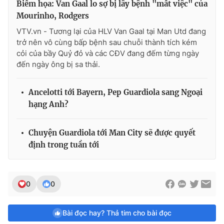
Biếm họa: Van Gaal lo sợ bị lây bệnh "mất việc" của
Mourinho, Rodgers
VTV.vn - Tương lại của HLV Van Gaal tại Man Utd đang
trở nên vô cùng bấp bệnh sau chuỗi thành tích kém
cỏi của bầy Quỷ đỏ và các CĐV đang đếm từng ngày
đến ngày ông bị sa thải.
Ancelotti tới Bayern, Pep Guardiola sang Ngoại
hạng Anh?
Chuyện Guardiola tới Man City sẽ được quyết
định trong tuần tới
0
0
Bài đọc hay? Thả tim cho bài đọc