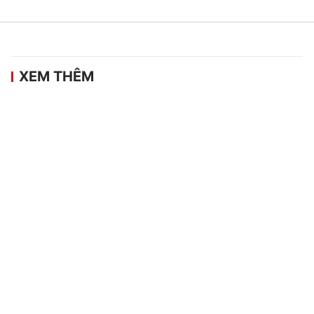
XEM THÊM
Bán kết ASEAN Cup 2026: Việt Nam đấu
Malaysia, Thái Lan chạm trán Singapore