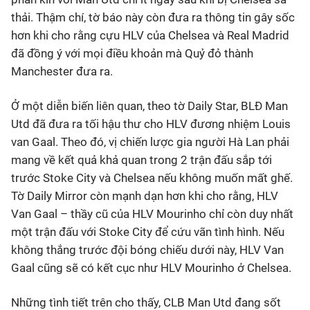
thải. Thậm chí, tờ báo này còn đưa ra thông tin gây sốc
Bóng đá
hơn khi cho rằng cựu HLV của Chelsea và Real Madrid
đã đồng ý với mọi điều khoản mà Quỷ đỏ thành
Thể thao Điện tử
Manchester đưa ra.
Ở một diễn biến liên quan, theo tờ Daily Star, BLĐ Man
Các môn khác
Utd đã đưa ra tối hậu thư cho HLV đương nhiệm Louis
van Gaal. Theo đó, vị chiến lược gia người Hà Lan phải
VIDEO
mang về kết quả khả quan trong 2 trận đấu sắp tới
trước Stoke City và Chelsea nếu không muốn mất ghế.
Bên lề
Tờ Daily Mirror còn mạnh dạn hơn khi cho rằng, HLV
Van Gaal – thầy cũ của HLV Mourinho chỉ còn duy nhất
một trận đấu với Stoke City để cứu vãn tình hình. Nếu
không thắng trước đội bóng chiếu dưới này, HLV Van
Gaal cũng sẽ có kết cục như HLV Mourinho ở Chelsea.
Những tình tiết trên cho thấy, CLB Man Utd đang sốt