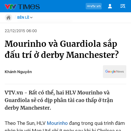
vtv.vn
BÊN LỀ
Tin tức
22/12/2015 06:00
Move
Mourinho và Guardiola sắp
Phong cách
Chuyên mục
Chân dung
đấu trí ở derby Manchester?
Sự kiện
Tin tức
Bóng đá
Thể thao điện tử
Khánh Nguyễn
Move
Các môn khác
Video
VTV.vn - Rất có thể, hai HLV Mourinho và
Phong cách
Bên lề
Guardiola sẽ có dịp phân tài cao thấp ở trận
derby Manchester.
Chân dung
Theo The Sun, HLV
Mourinho
đang trong quá trình đàm
Sự kiện
phán kín với Man Utd chỉ ít ngày sau khi bị Chelsea sa