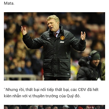
Mata.
‘ Nhưng rồi, thất bại nối tiếp thất bại, các CĐV đã hết
kiên nhẫn với vị thuyền trưởng của Quỷ đỏ.