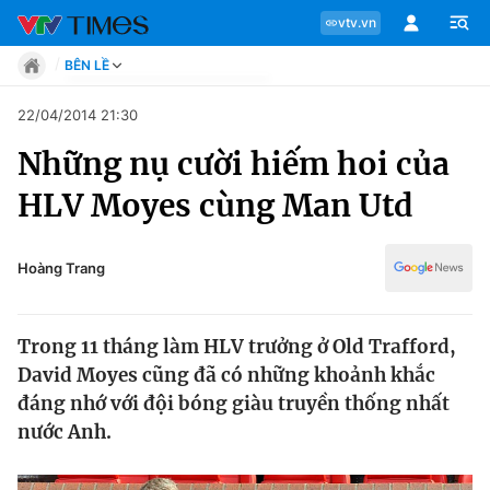
vtv.vn
BÊN LỀ
Tin tức
22/04/2014 21:30
Move
Những nụ cười hiếm hoi của
Phong cách
Chuyên mục
Chân dung
HLV Moyes cùng Man Utd
Sự kiện
Tin tức
Bóng đá
Thể thao điện tử
Hoàng Trang
Move
Các môn khác
Video
Trong 11 tháng làm HLV trưởng ở Old Trafford,
Phong cách
Bên lề
David Moyes cũng đã có những khoảnh khắc
đáng nhớ với đội bóng giàu truyền thống nhất
Chân dung
nước Anh.
Sự kiện