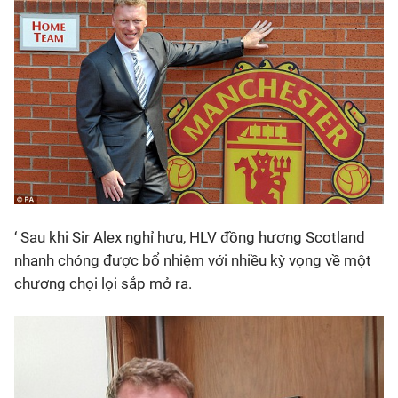
Bóng đá
Thể thao Điện tử
Các môn khác
VIDEO
‘ Sau khi Sir Alex nghỉ hưu, HLV đồng hương Scotland
Bên lề
nhanh chóng được bổ nhiệm với nhiều kỳ vọng về một
chương chọi lọi sắp mở ra.