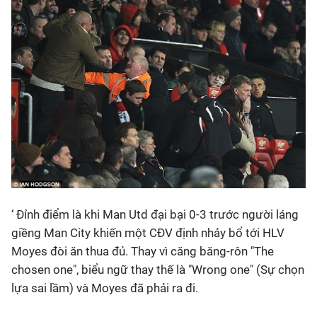
‘ Đỉnh điểm là khi Man Utd đại bại 0-3 trước người láng
giềng Man City khiến một CĐV định nhảy bổ tới HLV
Moyes đòi ăn thua đủ. Thay vì căng băng-rôn "The
chosen one", biểu ngữ thay thế là "Wrong one" (Sự chọn
lựa sai lầm) và Moyes đã phải ra đi.