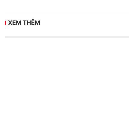
XEM THÊM
HLV Kim Sang Sik: ĐT Việt Nam sẽ gặp
Campuchia với đội hình mạnh nhất
VTV.vn - Trong buổi họp báo trước trận đấu giữa ĐT