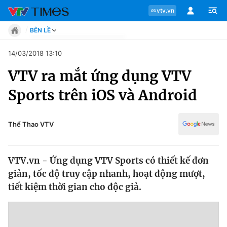
vtv.vn
BÊN LỀ
Tin tức
14/03/2018 13:10
Move
VTV ra mắt ứng dụng VTV
Phong cách
Chuyên mục
Chân dung
Sports trên iOS và Android
Sự kiện
Tin tức
Bóng đá
Thể thao điện tử
Thể Thao VTV
Move
Các môn khác
Video
VTV.vn - Ứng dụng VTV Sports có thiết kế đơn
Phong cách
Bên lề
giản, tốc độ truy cập nhanh, hoạt động mượt,
tiết kiệm thời gian cho độc giả.
Chân dung
Sự kiện