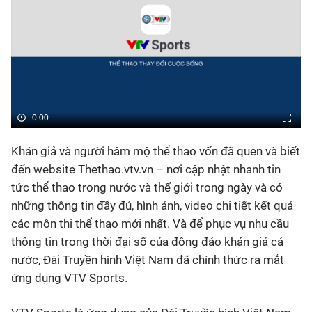
Bóng đá
Thể thao Điện tử
Các môn khác
0:00
VIDEO
Khán giả và người hâm mộ thể thao vốn đã quen và biết
đến website Thethao.vtv.vn – nơi cập nhật nhanh tin
tức thể thao trong nước và thế giới trong ngày và có
Bên lề
những thông tin đầy đủ, hình ảnh, video chi tiết kết quả
các môn thi thể thao mới nhất. Và để phục vụ nhu cầu
thông tin trong thời đại số của đông đảo khán giả cả
nước, Đài Truyền hình Việt Nam đã chính thức ra mắt
ứng dụng VTV Sports.