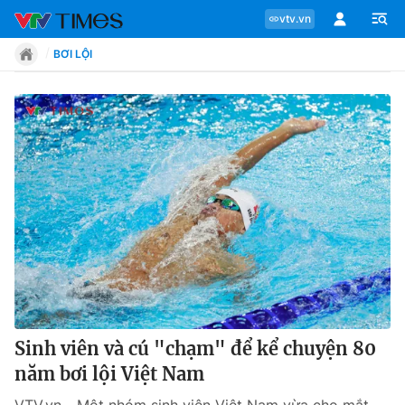
vtv.vn
BƠI LỘI
Chuyên mục
Tin tức
Move
Phong cách
Chân dung
Sinh viên và cú "chạm" để kể chuyện 80
năm bơi lội Việt Nam
Sự kiện