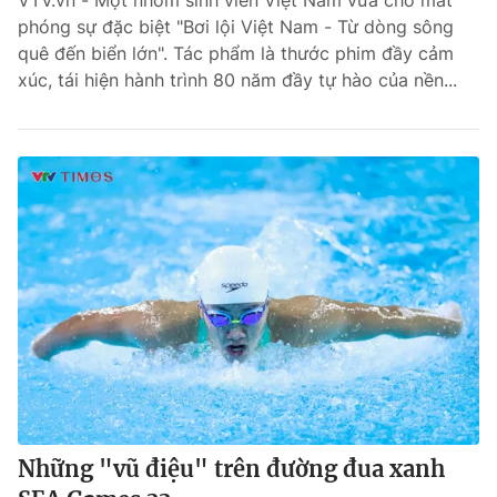
VTV.vn - Một nhóm sinh viên Việt Nam vừa cho mắt
phóng sự đặc biệt "Bơi lội Việt Nam - Từ dòng sông
Bóng đá
quê đến biển lớn". Tác phẩm là thước phim đầy cảm
xúc, tái hiện hành trình 80 năm đầy tự hào của nền...
Thể thao Điện tử
Các môn khác
VIDEO
Bên lề
Những "vũ điệu" trên đường đua xanh