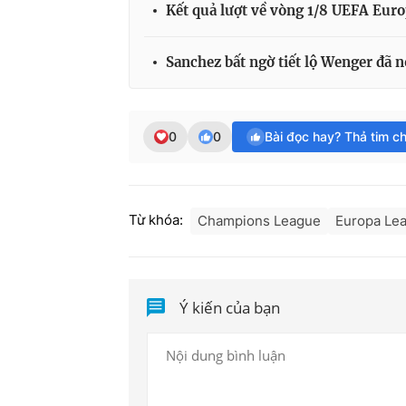
Kết quả lượt về vòng 1/8 UEFA Euro
Sanchez bất ngờ tiết lộ Wenger đã nó
0
0
Bài đọc hay? Thả tim c
Từ khóa:
Champions League
Europa Le
Ý kiến của bạn