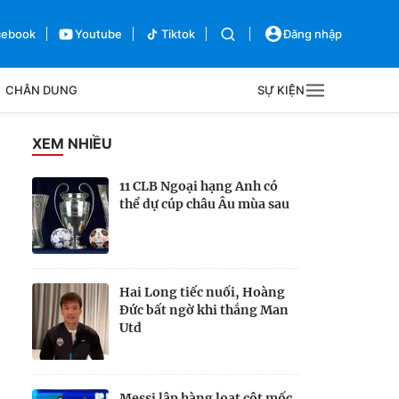
cebook
Youtube
Tiktok
Đăng nhập
CHÂN DUNG
SỰ KIỆN
g
XEM NHIỀU
Sự kiện
11 CLB Ngoại hạng Anh có
thể dự cúp châu Âu mùa sau
Bên lề
Hai Long tiếc nuối, Hoàng
Đức bất ngờ khi thắng Man
Utd
Messi lập hàng loạt cột mốc