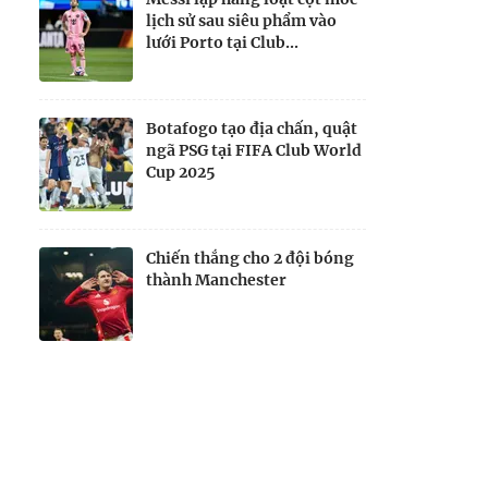
lịch sử sau siêu phẩm vào
lưới Porto tại Club...
Botafogo tạo địa chấn, quật
ngã PSG tại FIFA Club World
Cup 2025
Chiến thắng cho 2 đội bóng
thành Manchester