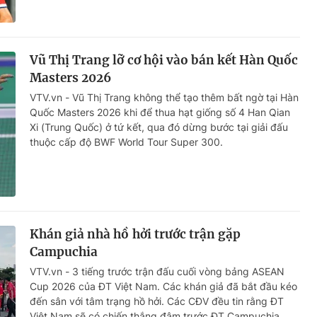
Vũ Thị Trang lỡ cơ hội vào bán kết Hàn Quốc
Masters 2026
VTV.vn - Vũ Thị Trang không thể tạo thêm bất ngờ tại Hàn
Quốc Masters 2026 khi để thua hạt giống số 4 Han Qian
Xi (Trung Quốc) ở tứ kết, qua đó dừng bước tại giải đấu
thuộc cấp độ BWF World Tour Super 300.
Khán giả nhà hồ hởi trước trận gặp
Campuchia
VTV.vn - 3 tiếng trước trận đấu cuối vòng bảng ASEAN
Cup 2026 của ĐT Việt Nam. Các khán giả đã bắt đầu kéo
đến sân với tâm trạng hồ hởi. Các CĐV đều tin rằng ĐT
Việt Nam sẽ có chiến thắng đậm trước ĐT Campuchia...