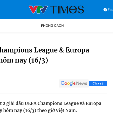
Fa
PHONG CÁCH
Phong cách
Chân dun
Champions League & Europa
hôm nay (16/3)
Các môn khác
Video
Chia sẻ
ết 2 giải đấu UEFA Champions League và Europa
y hôm nay (16/3) theo giờ Việt Nam.