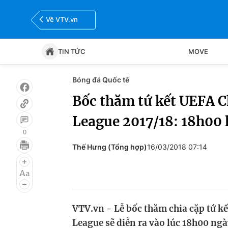
Về VTV.vn
TIN TỨC
MOVE
Bóng đá Quốc tế
Tin tức
Move
Bốc thăm tứ kết UEFA 
League 2017/18: 18h00 
Bóng đá
Thể thao Điện tử
0
Thế Hưng (Tổng hợp)
16/03/2018 07:14
VTV.vn - Lễ bốc thăm chia cặp tứ k
League sẽ diễn ra vào lúc 18h00 ngà